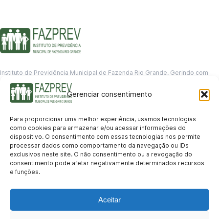
Instituto de Previdência Municipal de Fazenda Rio Grande. Gerindo com
responsabilidade o futuro dos servidores municipais.
Gerenciar consentimento
GERENCIAMENTO DE DADOS
Departamento de informação
Para proporcionar uma melhor experiência, usamos tecnologias
contato@fazprev.pr.gov.br
como cookies para armazenar e/ou acessar informações do
(41) 3995-2146
dispositivo. O consentimento com essas tecnologias nos permite
processar dados como comportamento da navegação ou IDs
Serviços
exclusivos neste site. O não consentimento ou a revogação do
consentimento pode afetar negativamente determinados recursos
Aposentadoria
Pensão por Morte
Benefício por Invalidez
Auxílio Doença
e funções.
Holerite Online
Protocolo Online
Transparência
Aceitar
Portal da Transparência
Licitações
Pró-Gestão RPPS
Acesso a
informação