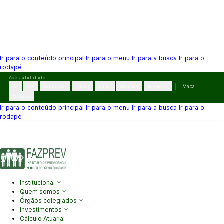
Ir para o conteúdo principal
Ir para o menu
Ir para a busca
Ir para o
rodapé
Pular
Acessibilidade
para
A-
A+
Contraste
Cinza
Links
Dislexia
Reiniciar
Mapa
o
VLibras
conteúdo
Ir para o conteúdo principal
Ir para o menu
Ir para a busca
Ir para o
rodapé
(41) 3995-2146
contato@fazprev.pr.gov.br
Seg-Sex: 08h–12h e
13h–17h
Acessibilidade
|
Mapa do Site
|
Privacidade
Institucional
Quem somos
Órgãos colegiados
Investimentos
Cálculo Atuarial