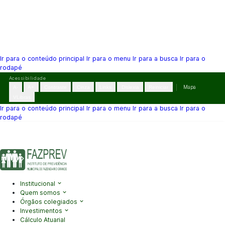
Ir para o conteúdo principal
Ir para o menu
Ir para a busca
Ir para o
rodapé
Pular
Acessibilidade
para
A-
A+
Contraste
Cinza
Links
Dislexia
Reiniciar
Mapa
o
VLibras
conteúdo
Ir para o conteúdo principal
Ir para o menu
Ir para a busca
Ir para o
rodapé
(41) 3995-2146
contato@fazprev.pr.gov.br
Seg-Sex: 08h–12h e
13h–17h
Acessibilidade
|
Mapa do Site
|
Privacidade
Institucional
Quem somos
Órgãos colegiados
Investimentos
Cálculo Atuarial