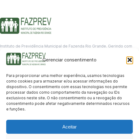
Instituto de Previdência Municipal de Fazenda Rio Grande. Gerindo com
responsabilidade o futuro dos servidores municipais.
Gerenciar consentimento
GERENCIAMENTO DE DADOS
Departamento de informação
Para proporcionar uma melhor experiência, usamos tecnologias
contato@fazprev.pr.gov.br
como cookies para armazenar e/ou acessar informações do
(41) 3995-2146
dispositivo. O consentimento com essas tecnologias nos permite
processar dados como comportamento da navegação ou IDs
Serviços
exclusivos neste site. O não consentimento ou a revogação do
consentimento pode afetar negativamente determinados recursos
Aposentadoria
Pensão por Morte
Benefício por Invalidez
Auxílio Doença
e funções.
Holerite Online
Protocolo Online
Transparência
Aceitar
Portal da Transparência
Licitações
Pró-Gestão RPPS
Acesso a
informação