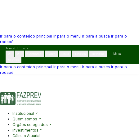
Ir para o conteúdo principal
Ir para o menu
Ir para a busca
Ir para o
rodapé
Pular
Acessibilidade
para
A-
A+
Contraste
Cinza
Links
Dislexia
Reiniciar
Mapa
o
VLibras
conteúdo
Ir para o conteúdo principal
Ir para o menu
Ir para a busca
Ir para o
rodapé
(41) 3995-2146
contato@fazprev.pr.gov.br
Seg-Sex: 08h–12h e
13h–17h
Acessibilidade
|
Mapa do Site
|
Privacidade
Institucional
Quem somos
Órgãos colegiados
Investimentos
Cálculo Atuarial