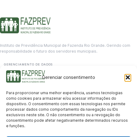
Instituto de Previdência Municipal de Fazenda Rio Grande. Gerindo com
responsabilidade o futuro dos servidores municipais.
GERENCIAMENTO DE DADOS
Departamento de informação
Gerenciar consentimento
contato@fazprev.pr.gov.br
(41) 3995-2146
Para proporcionar uma melhor experiência, usamos tecnologias
Serviços
como cookies para armazenar e/ou acessar informações do
dispositivo. O consentimento com essas tecnologias nos permite
Aposentadoria
Pensão por Morte
Benefício por Invalidez
Auxílio Doença
processar dados como comportamento da navegação ou IDs
Holerite Online
Protocolo Online
exclusivos neste site. O não consentimento ou a revogação do
Transparência
consentimento pode afetar negativamente determinados recursos
e funções.
Portal da Transparência
Licitações
Pró-Gestão RPPS
Acesso a
informação