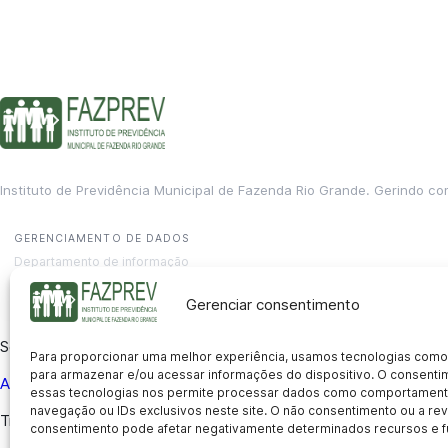
Instituto de Previdência Municipal de Fazenda Rio Grande. Gerindo co
GERENCIAMENTO DE DADOS
Departamento de informação
contato@fazprev.pr.gov.br
(41) 3995-2146
Gerenciar consentimento
Serviços
Para proporcionar uma melhor experiência, usamos tecnologias como
para armazenar e/ou acessar informações do dispositivo. O consent
Aposentadoria
Pensão por Morte
Benefício por Invalidez
Auxílio
essas tecnologias nos permite processar dados como comportament
navegação ou IDs exclusivos neste site. O não consentimento ou a r
Transparência
consentimento pode afetar negativamente determinados recursos e f