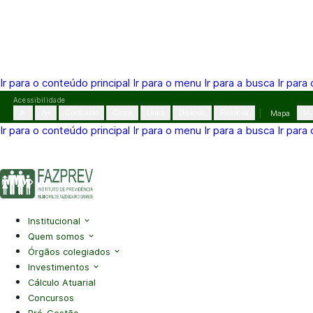
Ir para o conteúdo principal
Ir para o menu
Ir para a busca
Ir para
Pular
Acessibilidade
para
A-
A+
Contraste
Cinza
Links
Dislexia
Reiniciar
Mapa
VL
o
Ir para o conteúdo principal
Ir para o menu
Ir para a busca
Ir para
conteúdo
(41) 3995-2146
contato@fazprev.pr.gov.br
Seg-Sex: 08h–
Acessibilidade
|
Mapa do Site
|
Privacidade
Institucional
Quem somos
Órgãos colegiados
Investimentos
Cálculo Atuarial
Concursos