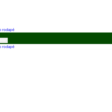
 o rodapé
ibras
 o rodapé
12h e 13h–17h