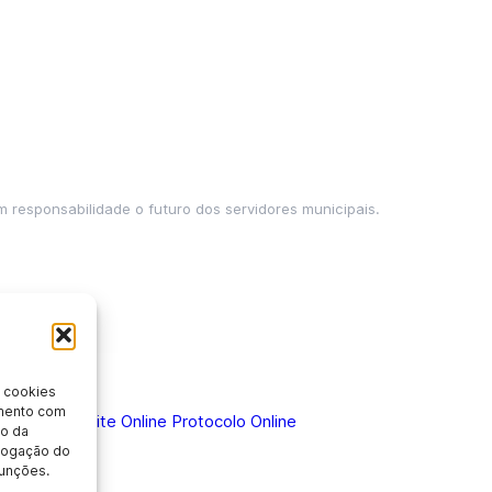
m responsabilidade o futuro dos servidores municipais.
 cookies
imento com
 Doença
Holerite Online
Protocolo Online
o da
evogação do
unções.