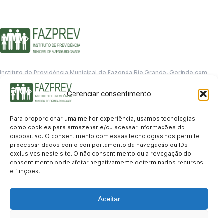
Instituto de Previdência Municipal de Fazenda Rio Grande. Gerindo com
responsabilidade o futuro dos servidores municipais.
Gerenciar consentimento
GERENCIAMENTO DE DADOS
Departamento de informação
Para proporcionar uma melhor experiência, usamos tecnologias
contato@fazprev.pr.gov.br
como cookies para armazenar e/ou acessar informações do
(41) 3995-2146
dispositivo. O consentimento com essas tecnologias nos permite
processar dados como comportamento da navegação ou IDs
Serviços
exclusivos neste site. O não consentimento ou a revogação do
consentimento pode afetar negativamente determinados recursos
Aposentadoria
Pensão por Morte
Benefício por Invalidez
Auxílio Doença
e funções.
Holerite Online
Protocolo Online
Transparência
Aceitar
Portal da Transparência
Licitações
Pró-Gestão RPPS
Acesso a
informação