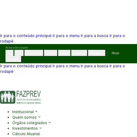
Ir para o conteúdo principal
Ir para o menu
Ir para a busca
Ir para o
rodapé
Pular
Acessibilidade
para
A-
A+
Contraste
Cinza
Links
Dislexia
Reiniciar
Mapa
o
VLibras
conteúdo
Ir para o conteúdo principal
Ir para o menu
Ir para a busca
Ir para o
rodapé
(41) 3995-2146
contato@fazprev.pr.gov.br
Seg-Sex: 08h–12h e
13h–17h
Acessibilidade
|
Mapa do Site
|
Privacidade
Institucional
Quem somos
Órgãos colegiados
Investimentos
Cálculo Atuarial