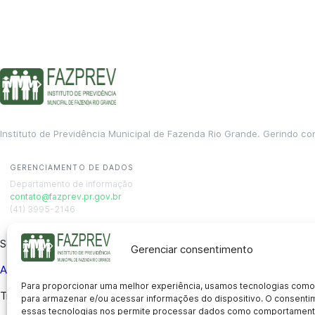
Instituto de Previdência Municipal de Fazenda Rio Grande. Gerindo co
GERENCIAMENTO DE DADOS
Departamento de informação
contato@fazprev.pr.gov.br
(41) 3995-2146
Serviços
Gerenciar consentimento
Aposentadoria
Pensão por Morte
Benefício por Invalidez
Auxílio
Para proporcionar uma melhor experiência, usamos tecnologias como
Transparência
para armazenar e/ou acessar informações do dispositivo. O consent
essas tecnologias nos permite processar dados como comportament