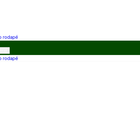
 o rodapé
ibras
 o rodapé
12h e 13h–17h