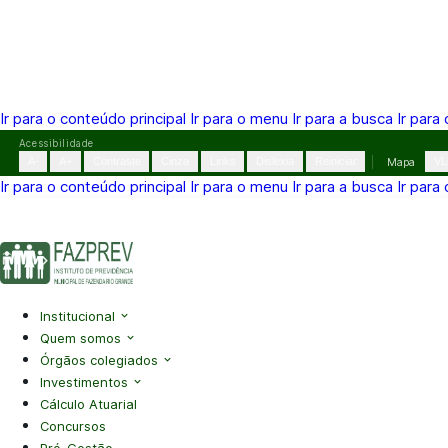
Ir para o conteúdo principal
Ir para o menu
Ir para a busca
Ir para
Pular
Acessibilidade
para
A-
A+
Contraste
Cinza
Links
Dislexia
Reiniciar
Mapa
VL
o
Ir para o conteúdo principal
Ir para o menu
Ir para a busca
Ir para
conteúdo
(41) 3995-2146
contato@fazprev.pr.gov.br
Seg-Sex: 08h–
Acessibilidade
|
Mapa do Site
|
Privacidade
Institucional
Quem somos
Órgãos colegiados
Investimentos
Cálculo Atuarial
Concursos