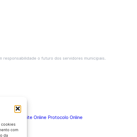
m responsabilidade o futuro dos servidores municipais.
 Doença
Holerite Online
Protocolo Online
 cookies
imento com
o da