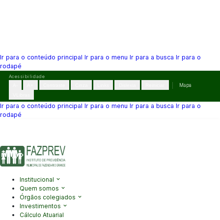
Ir para o conteúdo principal
Ir para o menu
Ir para a busca
Ir para o
rodapé
Pular
Acessibilidade
para
A-
A+
Contraste
Cinza
Links
Dislexia
Reiniciar
Mapa
o
VLibras
conteúdo
Ir para o conteúdo principal
Ir para o menu
Ir para a busca
Ir para o
rodapé
(41) 3995-2146
contato@fazprev.pr.gov.br
Seg-Sex: 08h–12h e
13h–17h
Acessibilidade
|
Mapa do Site
|
Privacidade
Institucional
Quem somos
Órgãos colegiados
Investimentos
Cálculo Atuarial