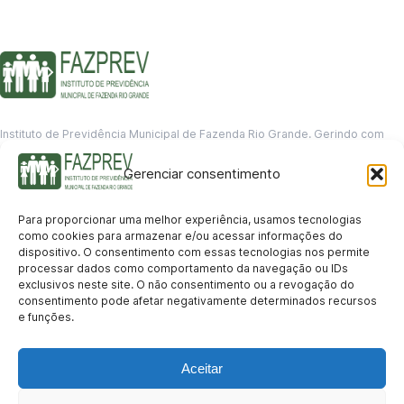
Instituto de Previdência Municipal de Fazenda Rio Grande. Gerindo com
responsabilidade o futuro dos servidores municipais.
Gerenciar consentimento
GERENCIAMENTO DE DADOS
Departamento de informação
Para proporcionar uma melhor experiência, usamos tecnologias
contato@fazprev.pr.gov.br
como cookies para armazenar e/ou acessar informações do
(41) 3995-2146
dispositivo. O consentimento com essas tecnologias nos permite
processar dados como comportamento da navegação ou IDs
Serviços
exclusivos neste site. O não consentimento ou a revogação do
consentimento pode afetar negativamente determinados recursos
Aposentadoria
Pensão por Morte
Benefício por Invalidez
Auxílio Doença
e funções.
Holerite Online
Protocolo Online
Transparência
Aceitar
Portal da Transparência
Licitações
Pró-Gestão RPPS
Acesso a
informação