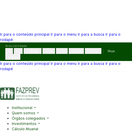
Ir para o conteúdo principal
Ir para o menu
Ir para a busca
Ir para o
rodapé
Pular
Acessibilidade
para
A-
A+
Contraste
Cinza
Links
Dislexia
Reiniciar
Mapa
o
VLibras
conteúdo
Ir para o conteúdo principal
Ir para o menu
Ir para a busca
Ir para o
rodapé
(41) 3995-2146
contato@fazprev.pr.gov.br
Seg-Sex: 08h–12h e
13h–17h
Acessibilidade
|
Mapa do Site
|
Privacidade
Institucional
Quem somos
Órgãos colegiados
Investimentos
Cálculo Atuarial