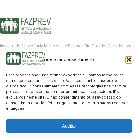
Instituto de Previdência Municipal de Fazenda Rio Grande. Gerindo com
responsabilidade o futuro dos servidores municipais.
Gerenciar consentimento
GERENCIAMENTO DE DADOS
Departamento de informação
Para proporcionar uma melhor experiência, usamos tecnologias
contato@fazprev.pr.gov.br
como cookies para armazenar e/ou acessar informações do
(41) 3995-2146
dispositivo. O consentimento com essas tecnologias nos permite
processar dados como comportamento da navegação ou IDs
Serviços
exclusivos neste site. O não consentimento ou a revogação do
consentimento pode afetar negativamente determinados recursos
Aposentadoria
Pensão por Morte
Benefício por Invalidez
Auxílio Doença
e funções.
Holerite Online
Protocolo Online
Transparência
Aceitar
Portal da Transparência
Licitações
Pró-Gestão RPPS
Acesso a
informação