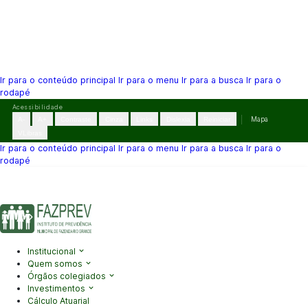
Ir para o conteúdo principal
Ir para o menu
Ir para a busca
Ir para o
rodapé
Pular
Acessibilidade
para
A-
A+
Contraste
Cinza
Links
Dislexia
Reiniciar
Mapa
o
VLibras
conteúdo
Ir para o conteúdo principal
Ir para o menu
Ir para a busca
Ir para o
rodapé
(41) 3995-2146
contato@fazprev.pr.gov.br
Seg-Sex: 08h–12h e
13h–17h
Acessibilidade
|
Mapa do Site
|
Privacidade
Institucional
Quem somos
Órgãos colegiados
Investimentos
Cálculo Atuarial