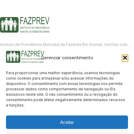
Instituto de Previdência Municipal de Fazenda Rio Grande. Gerindo com
responsabilidade o futuro dos servidores municipais.
Gerenciar consentimento
GERENCIAMENTO DE DADOS
Departamento de informação
Para proporcionar uma melhor experiência, usamos tecnologias
contato@fazprev.pr.gov.br
como cookies para armazenar e/ou acessar informações do
(41) 3995-2146
dispositivo. O consentimento com essas tecnologias nos permite
processar dados como comportamento da navegação ou IDs
Serviços
exclusivos neste site. O não consentimento ou a revogação do
consentimento pode afetar negativamente determinados recursos
Aposentadoria
Pensão por Morte
Benefício por Invalidez
Auxílio Doença
e funções.
Holerite Online
Protocolo Online
Transparência
Aceitar
Portal da Transparência
Licitações
Pró-Gestão RPPS
Acesso a
informação