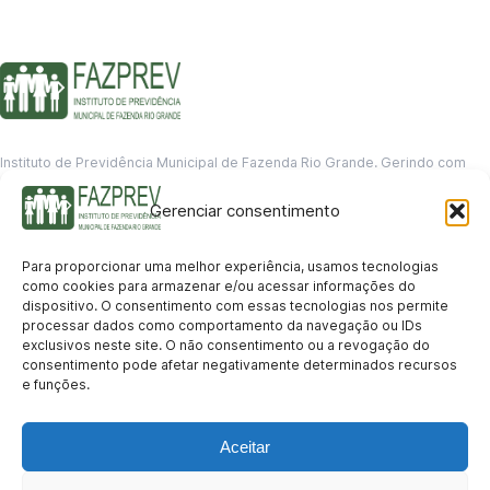
Instituto de Previdência Municipal de Fazenda Rio Grande. Gerindo com
responsabilidade o futuro dos servidores municipais.
Gerenciar consentimento
GERENCIAMENTO DE DADOS
Departamento de informação
Para proporcionar uma melhor experiência, usamos tecnologias
contato@fazprev.pr.gov.br
como cookies para armazenar e/ou acessar informações do
(41) 3995-2146
dispositivo. O consentimento com essas tecnologias nos permite
processar dados como comportamento da navegação ou IDs
Serviços
exclusivos neste site. O não consentimento ou a revogação do
consentimento pode afetar negativamente determinados recursos
Aposentadoria
Pensão por Morte
Benefício por Invalidez
Auxílio Doença
e funções.
Holerite Online
Protocolo Online
Transparência
Aceitar
Portal da Transparência
Licitações
Pró-Gestão RPPS
Acesso a
informação