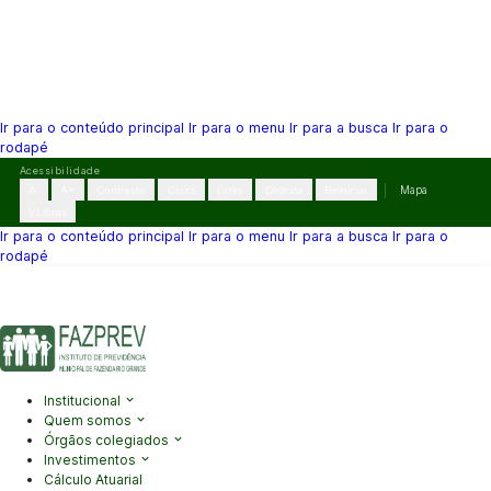
Ir para o conteúdo principal
Ir para o menu
Ir para a busca
Ir para o
rodapé
Pular
Acessibilidade
para
A-
A+
Contraste
Cinza
Links
Dislexia
Reiniciar
Mapa
o
VLibras
conteúdo
Ir para o conteúdo principal
Ir para o menu
Ir para a busca
Ir para o
rodapé
(41) 3995-2146
contato@fazprev.pr.gov.br
Seg-Sex: 08h–12h e
13h–17h
Acessibilidade
|
Mapa do Site
|
Privacidade
Institucional
Quem somos
Órgãos colegiados
Investimentos
Cálculo Atuarial