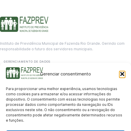
Instituto de Previdência Municipal de Fazenda Rio Grande. Gerindo com
responsabilidade o futuro dos servidores municipais.
GERENCIAMENTO DE DADOS
Departamento de informação
Gerenciar consentimento
contato@fazprev.pr.gov.br
(41) 3995-2146
Para proporcionar uma melhor experiência, usamos tecnologias
Serviços
como cookies para armazenar e/ou acessar informações do
dispositivo. O consentimento com essas tecnologias nos permite
Aposentadoria
Pensão por Morte
Benefício por Invalidez
Auxílio Doença
processar dados como comportamento da navegação ou IDs
Holerite Online
Protocolo Online
exclusivos neste site. O não consentimento ou a revogação do
Transparência
consentimento pode afetar negativamente determinados recursos
e funções.
Portal da Transparência
Licitações
Pró-Gestão RPPS
Acesso a
informação