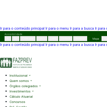
Ir para o conteúdo principal
Ir para o menu
Ir para a busca
Ir para
Pular
Acessibilidade
para
A-
A+
Contraste
Cinza
Links
Dislexia
Reiniciar
Mapa
VL
o
Ir para o conteúdo principal
Ir para o menu
Ir para a busca
Ir para
conteúdo
(41) 3995-2146
contato@fazprev.pr.gov.br
Seg-Sex: 08h–
Acessibilidade
|
Mapa do Site
|
Privacidade
Institucional
Quem somos
Órgãos colegiados
Investimentos
Cálculo Atuarial
Concursos