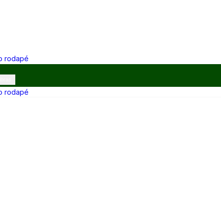
 o rodapé
ibras
 o rodapé
12h e 13h–17h