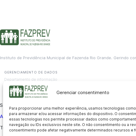
Instituto de Previdência Municipal de Fazenda Rio Grande. Gerindo co
GERENCIAMENTO DE DADOS
Departamento de informação
contato@fazprev.pr.gov.br
(41) 3995-2146
Gerenciar consentimento
Serviços
Para proporcionar uma melhor experiência, usamos tecnologias como
para armazenar e/ou acessar informações do dispositivo. O consent
Aposentadoria
Pensão por Morte
Benefício por Invalidez
Auxílio
essas tecnologias nos permite processar dados como comportament
navegação ou IDs exclusivos neste site. O não consentimento ou a r
Transparência
consentimento pode afetar negativamente determinados recursos e f