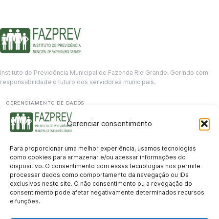
Instituto de Previdência Municipal de Fazenda Rio Grande. Gerindo com
responsabilidade o futuro dos servidores municipais.
GERENCIAMENTO DE DADOS
Departamento de informação
Gerenciar consentimento
contato@fazprev.pr.gov.br
(41) 3995-2146
Para proporcionar uma melhor experiência, usamos tecnologias
Serviços
como cookies para armazenar e/ou acessar informações do
dispositivo. O consentimento com essas tecnologias nos permite
Aposentadoria
Pensão por Morte
Benefício por Invalidez
Auxílio Doença
processar dados como comportamento da navegação ou IDs
Holerite Online
Protocolo Online
exclusivos neste site. O não consentimento ou a revogação do
Transparência
consentimento pode afetar negativamente determinados recursos
e funções.
Portal da Transparência
Licitações
Pró-Gestão RPPS
Acesso a
informação