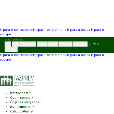
Ir para o conteúdo principal
Ir para o menu
Ir para a busca
Ir para o
rodapé
Pular
Acessibilidade
para
A-
A+
Contraste
Cinza
Links
Dislexia
Reiniciar
Mapa
o
VLibras
conteúdo
Ir para o conteúdo principal
Ir para o menu
Ir para a busca
Ir para o
rodapé
(41) 3995-2146
contato@fazprev.pr.gov.br
Seg-Sex: 08h–12h e
13h–17h
Acessibilidade
|
Mapa do Site
|
Privacidade
Institucional
Quem somos
Órgãos colegiados
Investimentos
Cálculo Atuarial