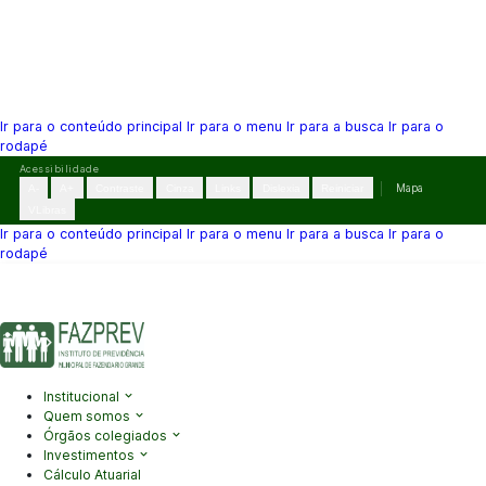
Ir para o conteúdo principal
Ir para o menu
Ir para a busca
Ir para o
rodapé
Pular
Acessibilidade
para
A-
A+
Contraste
Cinza
Links
Dislexia
Reiniciar
Mapa
o
VLibras
conteúdo
Ir para o conteúdo principal
Ir para o menu
Ir para a busca
Ir para o
rodapé
(41) 3995-2146
contato@fazprev.pr.gov.br
Seg-Sex: 08h–12h e
13h–17h
Acessibilidade
|
Mapa do Site
|
Privacidade
Institucional
Quem somos
Órgãos colegiados
Investimentos
Cálculo Atuarial