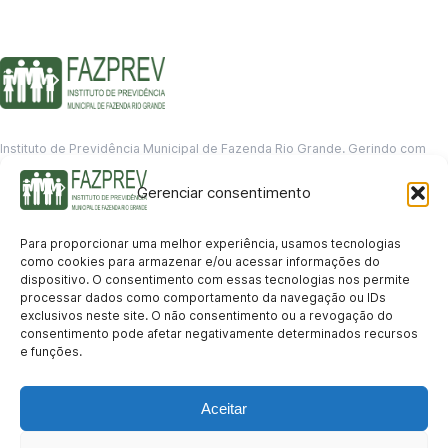
Instituto de Previdência Municipal de Fazenda Rio Grande. Gerindo com
responsabilidade o futuro dos servidores municipais.
Gerenciar consentimento
GERENCIAMENTO DE DADOS
Departamento de informação
Para proporcionar uma melhor experiência, usamos tecnologias
contato@fazprev.pr.gov.br
como cookies para armazenar e/ou acessar informações do
(41) 3995-2146
dispositivo. O consentimento com essas tecnologias nos permite
processar dados como comportamento da navegação ou IDs
Serviços
exclusivos neste site. O não consentimento ou a revogação do
consentimento pode afetar negativamente determinados recursos
Aposentadoria
Pensão por Morte
Benefício por Invalidez
Auxílio Doença
e funções.
Holerite Online
Protocolo Online
Transparência
Aceitar
Portal da Transparência
Licitações
Pró-Gestão RPPS
Acesso a
informação