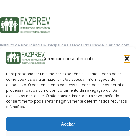
Instituto de Previdência Municipal de Fazenda Rio Grande. Gerindo com
responsabilidade o futuro dos servidores municipais.
Gerenciar consentimento
GERENCIAMENTO DE DADOS
Departamento de informação
Para proporcionar uma melhor experiência, usamos tecnologias
contato@fazprev.pr.gov.br
como cookies para armazenar e/ou acessar informações do
(41) 3995-2146
dispositivo. O consentimento com essas tecnologias nos permite
processar dados como comportamento da navegação ou IDs
Serviços
exclusivos neste site. O não consentimento ou a revogação do
consentimento pode afetar negativamente determinados recursos
Aposentadoria
Pensão por Morte
Benefício por Invalidez
Auxílio Doença
e funções.
Holerite Online
Protocolo Online
Transparência
Aceitar
Portal da Transparência
Licitações
Pró-Gestão RPPS
Acesso a
informação