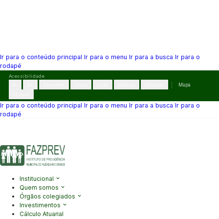
Ir para o conteúdo principal
Ir para o menu
Ir para a busca
Ir para o
rodapé
Pular
Acessibilidade
para
A-
A+
Contraste
Cinza
Links
Dislexia
Reiniciar
Mapa
o
VLibras
conteúdo
Ir para o conteúdo principal
Ir para o menu
Ir para a busca
Ir para o
rodapé
(41) 3995-2146
contato@fazprev.pr.gov.br
Seg-Sex: 08h–12h e
13h–17h
Acessibilidade
|
Mapa do Site
|
Privacidade
Institucional
Quem somos
Órgãos colegiados
Investimentos
Cálculo Atuarial