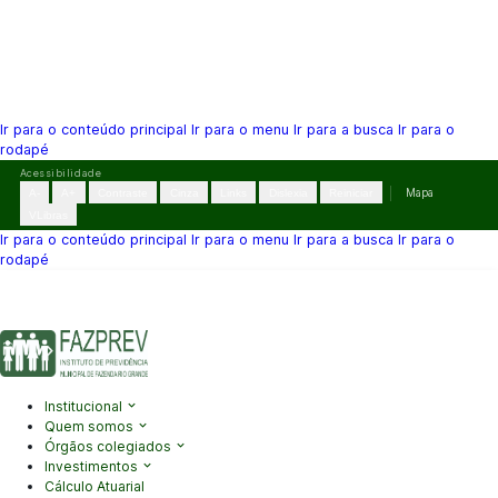
Ir para o conteúdo principal
Ir para o menu
Ir para a busca
Ir para o
rodapé
Pular
Acessibilidade
para
A-
A+
Contraste
Cinza
Links
Dislexia
Reiniciar
Mapa
o
VLibras
conteúdo
Ir para o conteúdo principal
Ir para o menu
Ir para a busca
Ir para o
rodapé
(41) 3995-2146
contato@fazprev.pr.gov.br
Seg-Sex: 08h–12h e
13h–17h
Acessibilidade
|
Mapa do Site
|
Privacidade
Institucional
Quem somos
Órgãos colegiados
Investimentos
Cálculo Atuarial