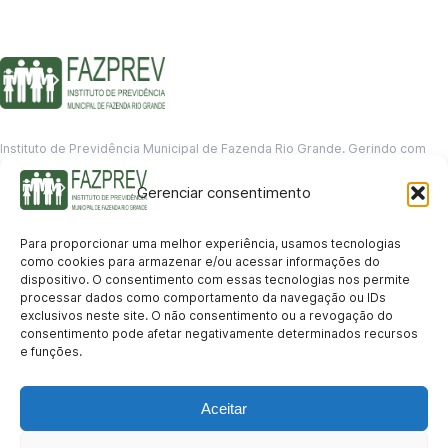
Instituto de Previdência Municipal de Fazenda Rio Grande. Gerindo com
responsabilidade o futuro dos servidores municipais.
Gerenciar consentimento
GERENCIAMENTO DE DADOS
Departamento de informação
Para proporcionar uma melhor experiência, usamos tecnologias
contato@fazprev.pr.gov.br
como cookies para armazenar e/ou acessar informações do
(41) 3995-2146
dispositivo. O consentimento com essas tecnologias nos permite
processar dados como comportamento da navegação ou IDs
Serviços
exclusivos neste site. O não consentimento ou a revogação do
consentimento pode afetar negativamente determinados recursos
Aposentadoria
Pensão por Morte
Benefício por Invalidez
Auxílio Doença
e funções.
Holerite Online
Protocolo Online
Transparência
Aceitar
Portal da Transparência
Licitações
Pró-Gestão RPPS
Acesso a
informação