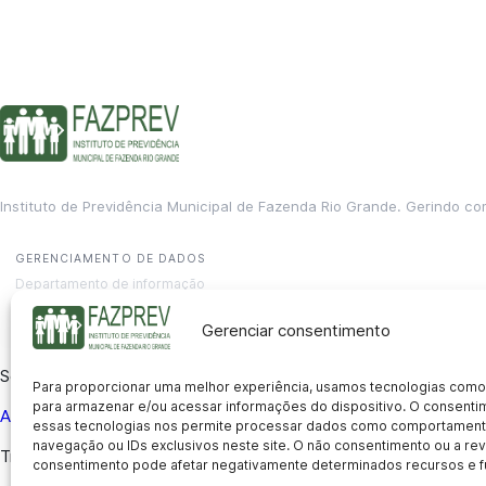
Instituto de Previdência Municipal de Fazenda Rio Grande. Gerindo co
GERENCIAMENTO DE DADOS
Departamento de informação
contato@fazprev.pr.gov.br
(41) 3995-2146
Gerenciar consentimento
Serviços
Para proporcionar uma melhor experiência, usamos tecnologias como
para armazenar e/ou acessar informações do dispositivo. O consent
Aposentadoria
Pensão por Morte
Benefício por Invalidez
Auxílio
essas tecnologias nos permite processar dados como comportament
navegação ou IDs exclusivos neste site. O não consentimento ou a r
Transparência
consentimento pode afetar negativamente determinados recursos e f