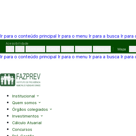
Ir para o conteúdo principal
Ir para o menu
Ir para a busca
Ir para
Pular
Acessibilidade
para
A-
A+
Contraste
Cinza
Links
Dislexia
Reiniciar
Mapa
VL
o
Ir para o conteúdo principal
Ir para o menu
Ir para a busca
Ir para
conteúdo
(41) 3995-2146
contato@fazprev.pr.gov.br
Seg-Sex: 08h–
Acessibilidade
|
Mapa do Site
|
Privacidade
Institucional
Quem somos
Órgãos colegiados
Investimentos
Cálculo Atuarial
Concursos