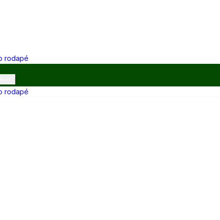
 o rodapé
ibras
 o rodapé
12h e 13h–17h