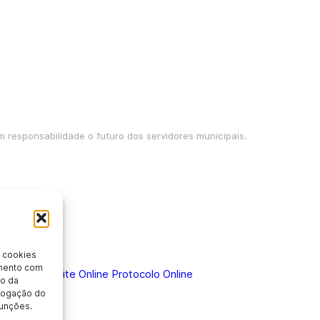
m responsabilidade o futuro dos servidores municipais.
 cookies
imento com
 Doença
Holerite Online
Protocolo Online
o da
evogação do
unções.