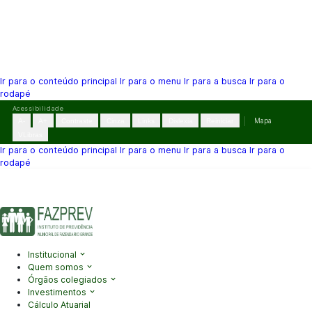
Ir para o conteúdo principal
Ir para o menu
Ir para a busca
Ir para o
rodapé
Pular
Acessibilidade
para
A-
A+
Contraste
Cinza
Links
Dislexia
Reiniciar
Mapa
o
VLibras
conteúdo
Ir para o conteúdo principal
Ir para o menu
Ir para a busca
Ir para o
rodapé
(41) 3995-2146
contato@fazprev.pr.gov.br
Seg-Sex: 08h–12h e
13h–17h
Acessibilidade
|
Mapa do Site
|
Privacidade
Institucional
Quem somos
Órgãos colegiados
Investimentos
Cálculo Atuarial