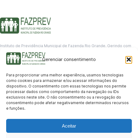
Instituto de Previdência Municipal de Fazenda Rio Grande. Gerindo com
responsabilidade o futuro dos servidores municipais.
Gerenciar consentimento
GERENCIAMENTO DE DADOS
Departamento de informação
Para proporcionar uma melhor experiência, usamos tecnologias
contato@fazprev.pr.gov.br
como cookies para armazenar e/ou acessar informações do
(41) 3995-2146
dispositivo. O consentimento com essas tecnologias nos permite
processar dados como comportamento da navegação ou IDs
Serviços
exclusivos neste site. O não consentimento ou a revogação do
consentimento pode afetar negativamente determinados recursos
Aposentadoria
Pensão por Morte
Benefício por Invalidez
Auxílio Doença
e funções.
Holerite Online
Protocolo Online
Transparência
Aceitar
Portal da Transparência
Licitações
Pró-Gestão RPPS
Acesso a
informação