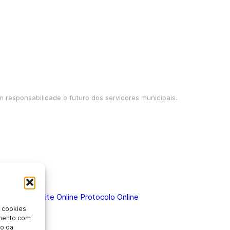
m responsabilidade o futuro dos servidores municipais.
 Doença
Holerite Online
Protocolo Online
 cookies
imento com
o da