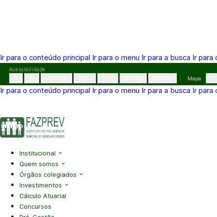
Ir para o conteúdo principal
Ir para o menu
Ir para a busca
Ir para
Pular
Acessibilidade
para
A-
A+
Contraste
Cinza
Links
Dislexia
Reiniciar
Mapa
VL
o
Ir para o conteúdo principal
Ir para o menu
Ir para a busca
Ir para
conteúdo
(41) 3995-2146
contato@fazprev.pr.gov.br
Seg-Sex: 08h–
Acessibilidade
|
Mapa do Site
|
Privacidade
Institucional
Quem somos
Órgãos colegiados
Investimentos
Cálculo Atuarial
Concursos