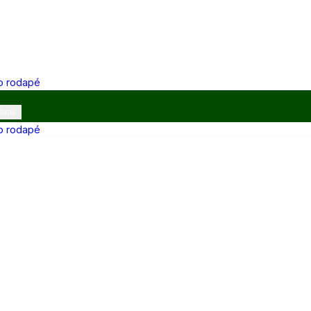
 o rodapé
ibras
 o rodapé
12h e 13h–17h