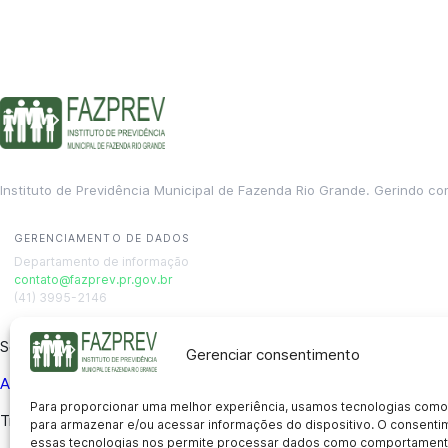
Instituto de Previdência Municipal de Fazenda Rio Grande. Gerindo co
GERENCIAMENTO DE DADOS
Departamento de informação
contato@fazprev.pr.gov.br
(41) 3995-2146
Serviços
Gerenciar consentimento
Aposentadoria
Pensão por Morte
Benefício por Invalidez
Auxílio
Para proporcionar uma melhor experiência, usamos tecnologias como
Transparência
para armazenar e/ou acessar informações do dispositivo. O consent
essas tecnologias nos permite processar dados como comportament