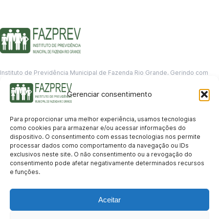
Instituto de Previdência Municipal de Fazenda Rio Grande. Gerindo com
responsabilidade o futuro dos servidores municipais.
Gerenciar consentimento
GERENCIAMENTO DE DADOS
Departamento de informação
Para proporcionar uma melhor experiência, usamos tecnologias
contato@fazprev.pr.gov.br
como cookies para armazenar e/ou acessar informações do
(41) 3995-2146
dispositivo. O consentimento com essas tecnologias nos permite
processar dados como comportamento da navegação ou IDs
Serviços
exclusivos neste site. O não consentimento ou a revogação do
consentimento pode afetar negativamente determinados recursos
Aposentadoria
Pensão por Morte
Benefício por Invalidez
Auxílio Doença
e funções.
Holerite Online
Protocolo Online
Transparência
Aceitar
Portal da Transparência
Licitações
Pró-Gestão RPPS
Acesso a
informação