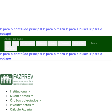
Ir para o conteúdo principal
Ir para o menu
Ir para a busca
Ir para o
rodapé
Pular
Acessibilidade
para
A-
A+
Contraste
Cinza
Links
Dislexia
Reiniciar
Mapa
o
VLibras
conteúdo
Ir para o conteúdo principal
Ir para o menu
Ir para a busca
Ir para o
rodapé
(41) 3995-2146
contato@fazprev.pr.gov.br
Seg-Sex: 08h–12h e
13h–17h
Acessibilidade
|
Mapa do Site
|
Privacidade
Institucional
Quem somos
Órgãos colegiados
Investimentos
Cálculo Atuarial