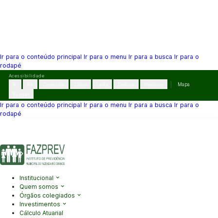
Ir para o conteúdo principal
Ir para o menu
Ir para a busca
Ir para o
rodapé
Pular
Acessibilidade
para
A-
A+
Contraste
Cinza
Links
Dislexia
Reiniciar
Mapa
o
VLibras
conteúdo
Ir para o conteúdo principal
Ir para o menu
Ir para a busca
Ir para o
rodapé
(41) 3995-2146
contato@fazprev.pr.gov.br
Seg-Sex: 08h–12h e
13h–17h
Acessibilidade
|
Mapa do Site
|
Privacidade
Institucional
Quem somos
Órgãos colegiados
Investimentos
Cálculo Atuarial