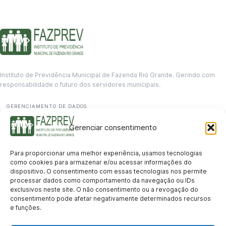
Instituto de Previdência Municipal de Fazenda Rio Grande. Gerindo com
responsabilidade o futuro dos servidores municipais.
GERENCIAMENTO DE DADOS
Departamento de informação
Gerenciar consentimento
contato@fazprev.pr.gov.br
(41) 3995-2146
Para proporcionar uma melhor experiência, usamos tecnologias
Serviços
como cookies para armazenar e/ou acessar informações do
dispositivo. O consentimento com essas tecnologias nos permite
Aposentadoria
Pensão por Morte
Benefício por Invalidez
Auxílio Doença
processar dados como comportamento da navegação ou IDs
Holerite Online
Protocolo Online
exclusivos neste site. O não consentimento ou a revogação do
Transparência
consentimento pode afetar negativamente determinados recursos
e funções.
Portal da Transparência
Licitações
Pró-Gestão RPPS
Acesso a
informação