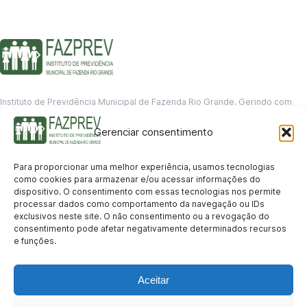
Instituto de Previdência Municipal de Fazenda Rio Grande. Gerindo com
responsabilidade o futuro dos servidores municipais.
Gerenciar consentimento
GERENCIAMENTO DE DADOS
Departamento de informação
Para proporcionar uma melhor experiência, usamos tecnologias
contato@fazprev.pr.gov.br
como cookies para armazenar e/ou acessar informações do
(41) 3995-2146
dispositivo. O consentimento com essas tecnologias nos permite
processar dados como comportamento da navegação ou IDs
Serviços
exclusivos neste site. O não consentimento ou a revogação do
consentimento pode afetar negativamente determinados recursos
Aposentadoria
Pensão por Morte
Benefício por Invalidez
Auxílio Doença
e funções.
Holerite Online
Protocolo Online
Transparência
Aceitar
Portal da Transparência
Licitações
Pró-Gestão RPPS
Acesso a
informação