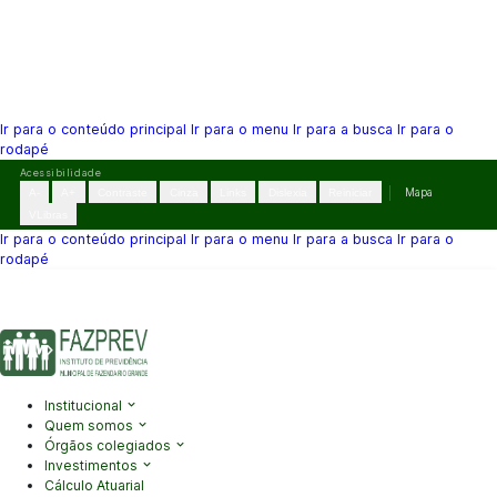
Ir para o conteúdo principal
Ir para o menu
Ir para a busca
Ir para o
rodapé
Pular
Acessibilidade
para
A-
A+
Contraste
Cinza
Links
Dislexia
Reiniciar
Mapa
o
VLibras
conteúdo
Ir para o conteúdo principal
Ir para o menu
Ir para a busca
Ir para o
rodapé
(41) 3995-2146
contato@fazprev.pr.gov.br
Seg-Sex: 08h–12h e
13h–17h
Acessibilidade
|
Mapa do Site
|
Privacidade
Institucional
Quem somos
Órgãos colegiados
Investimentos
Cálculo Atuarial