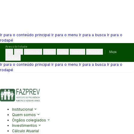
Ir para o conteúdo principal
Ir para o menu
Ir para a busca
Ir para o
rodapé
Pular
Acessibilidade
para
A-
A+
Contraste
Cinza
Links
Dislexia
Reiniciar
Mapa
o
VLibras
conteúdo
Ir para o conteúdo principal
Ir para o menu
Ir para a busca
Ir para o
rodapé
(41) 3995-2146
contato@fazprev.pr.gov.br
Seg-Sex: 08h–12h e
13h–17h
Acessibilidade
|
Mapa do Site
|
Privacidade
Institucional
Quem somos
Órgãos colegiados
Investimentos
Cálculo Atuarial