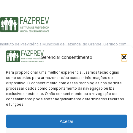
Instituto de Previdência Municipal de Fazenda Rio Grande. Gerindo com
responsabilidade o futuro dos servidores municipais.
Gerenciar consentimento
GERENCIAMENTO DE DADOS
Departamento de informação
Para proporcionar uma melhor experiência, usamos tecnologias
contato@fazprev.pr.gov.br
como cookies para armazenar e/ou acessar informações do
(41) 3995-2146
dispositivo. O consentimento com essas tecnologias nos permite
processar dados como comportamento da navegação ou IDs
Serviços
exclusivos neste site. O não consentimento ou a revogação do
consentimento pode afetar negativamente determinados recursos
Aposentadoria
Pensão por Morte
Benefício por Invalidez
Auxílio Doença
e funções.
Holerite Online
Protocolo Online
Transparência
Aceitar
Portal da Transparência
Licitações
Pró-Gestão RPPS
Acesso a
informação