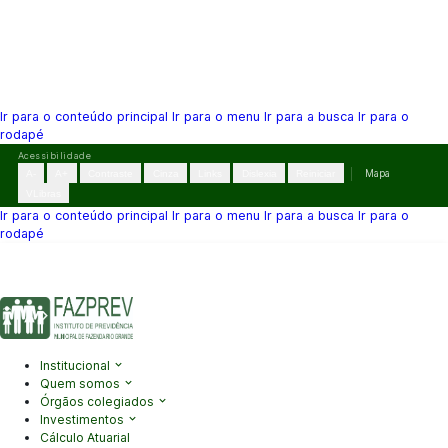
Ir para o conteúdo principal
Ir para o menu
Ir para a busca
Ir para o
rodapé
Pular
Acessibilidade
para
A-
A+
Contraste
Cinza
Links
Dislexia
Reiniciar
Mapa
o
VLibras
conteúdo
Ir para o conteúdo principal
Ir para o menu
Ir para a busca
Ir para o
rodapé
(41) 3995-2146
contato@fazprev.pr.gov.br
Seg-Sex: 08h–12h e
13h–17h
Acessibilidade
|
Mapa do Site
|
Privacidade
Institucional
Quem somos
Órgãos colegiados
Investimentos
Cálculo Atuarial