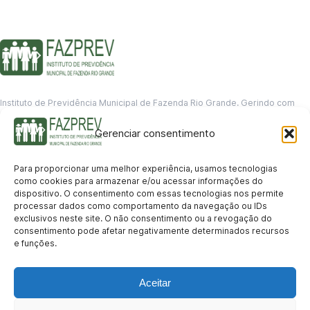
Instituto de Previdência Municipal de Fazenda Rio Grande. Gerindo com
responsabilidade o futuro dos servidores municipais.
Gerenciar consentimento
GERENCIAMENTO DE DADOS
Departamento de informação
Para proporcionar uma melhor experiência, usamos tecnologias
contato@fazprev.pr.gov.br
como cookies para armazenar e/ou acessar informações do
(41) 3995-2146
dispositivo. O consentimento com essas tecnologias nos permite
processar dados como comportamento da navegação ou IDs
Serviços
exclusivos neste site. O não consentimento ou a revogação do
consentimento pode afetar negativamente determinados recursos
Aposentadoria
Pensão por Morte
Benefício por Invalidez
Auxílio Doença
e funções.
Holerite Online
Protocolo Online
Transparência
Aceitar
Portal da Transparência
Licitações
Pró-Gestão RPPS
Acesso a
informação