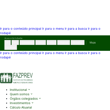
Ir para o conteúdo principal
Ir para o menu
Ir para a busca
Ir para o
rodapé
Pular
Acessibilidade
para
A-
A+
Contraste
Cinza
Links
Dislexia
Reiniciar
Mapa
o
VLibras
conteúdo
Ir para o conteúdo principal
Ir para o menu
Ir para a busca
Ir para o
rodapé
(41) 3995-2146
contato@fazprev.pr.gov.br
Seg-Sex: 08h–12h e
13h–17h
Acessibilidade
|
Mapa do Site
|
Privacidade
Institucional
Quem somos
Órgãos colegiados
Investimentos
Cálculo Atuarial