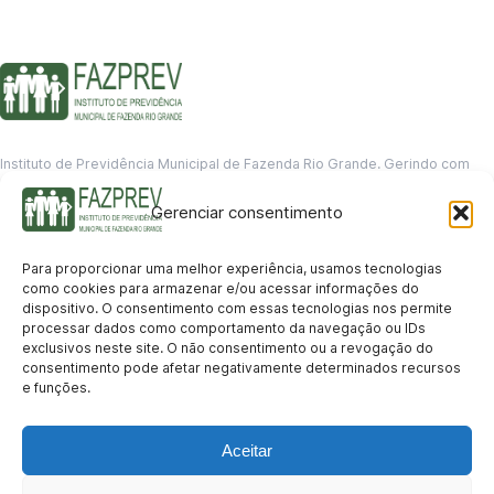
Instituto de Previdência Municipal de Fazenda Rio Grande. Gerindo com
responsabilidade o futuro dos servidores municipais.
Gerenciar consentimento
GERENCIAMENTO DE DADOS
Departamento de informação
Para proporcionar uma melhor experiência, usamos tecnologias
contato@fazprev.pr.gov.br
como cookies para armazenar e/ou acessar informações do
(41) 3995-2146
dispositivo. O consentimento com essas tecnologias nos permite
processar dados como comportamento da navegação ou IDs
Serviços
exclusivos neste site. O não consentimento ou a revogação do
consentimento pode afetar negativamente determinados recursos
Aposentadoria
Pensão por Morte
Benefício por Invalidez
Auxílio Doença
e funções.
Holerite Online
Protocolo Online
Transparência
Aceitar
Portal da Transparência
Licitações
Pró-Gestão RPPS
Acesso a
informação