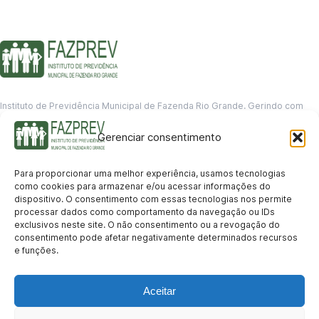
Instituto de Previdência Municipal de Fazenda Rio Grande. Gerindo com
responsabilidade o futuro dos servidores municipais.
Gerenciar consentimento
GERENCIAMENTO DE DADOS
Departamento de informação
Para proporcionar uma melhor experiência, usamos tecnologias
contato@fazprev.pr.gov.br
como cookies para armazenar e/ou acessar informações do
(41) 3995-2146
dispositivo. O consentimento com essas tecnologias nos permite
processar dados como comportamento da navegação ou IDs
Serviços
exclusivos neste site. O não consentimento ou a revogação do
consentimento pode afetar negativamente determinados recursos
Aposentadoria
Pensão por Morte
Benefício por Invalidez
Auxílio Doença
e funções.
Holerite Online
Protocolo Online
Transparência
Aceitar
Portal da Transparência
Licitações
Pró-Gestão RPPS
Acesso a
informação