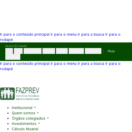
Ir para o conteúdo principal
Ir para o menu
Ir para a busca
Ir para o
rodapé
Pular
Acessibilidade
para
A-
A+
Contraste
Cinza
Links
Dislexia
Reiniciar
Mapa
o
VLibras
conteúdo
Ir para o conteúdo principal
Ir para o menu
Ir para a busca
Ir para o
rodapé
(41) 3995-2146
contato@fazprev.pr.gov.br
Seg-Sex: 08h–12h e
13h–17h
Acessibilidade
|
Mapa do Site
|
Privacidade
Institucional
Quem somos
Órgãos colegiados
Investimentos
Cálculo Atuarial