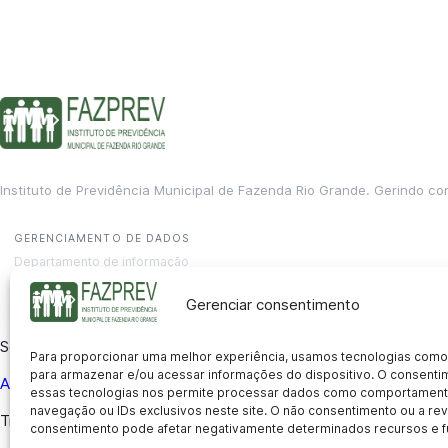
Instituto de Previdência Municipal de Fazenda Rio Grande. Gerindo co
GERENCIAMENTO DE DADOS
Departamento de informação
contato@fazprev.pr.gov.br
(41) 3995-2146
Gerenciar consentimento
Serviços
Para proporcionar uma melhor experiência, usamos tecnologias como
para armazenar e/ou acessar informações do dispositivo. O consent
Aposentadoria
Pensão por Morte
Benefício por Invalidez
Auxílio
essas tecnologias nos permite processar dados como comportament
navegação ou IDs exclusivos neste site. O não consentimento ou a r
Transparência
consentimento pode afetar negativamente determinados recursos e f