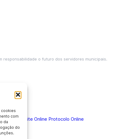
m responsabilidade o futuro dos servidores municipais.
 cookies
imento com
 Doença
Holerite Online
Protocolo Online
o da
evogação do
unções.