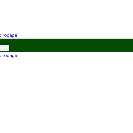
 o rodapé
ibras
 o rodapé
12h e 13h–17h