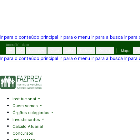
Ir para o conteúdo principal
Ir para o menu
Ir para a busca
Ir para
Pular
Acessibilidade
para
A-
A+
Contraste
Cinza
Links
Dislexia
Reiniciar
Mapa
VL
o
Ir para o conteúdo principal
Ir para o menu
Ir para a busca
Ir para
conteúdo
(41) 3995-2146
contato@fazprev.pr.gov.br
Seg-Sex: 08h–
Acessibilidade
|
Mapa do Site
|
Privacidade
Institucional
Quem somos
Órgãos colegiados
Investimentos
Cálculo Atuarial
Concursos