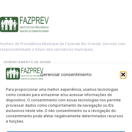
Instituto de Previdência Municipal de Fazenda Rio Grande. Gerindo com
responsabilidade o futuro dos servidores municipais.
GERENCIAMENTO DE DADOS
Departamento de informação
Gerenciar consentimento
contato@fazprev.pr.gov.br
(41) 3995-2146
Para proporcionar uma melhor experiência, usamos tecnologias
Serviços
como cookies para armazenar e/ou acessar informações do
dispositivo. O consentimento com essas tecnologias nos permite
Aposentadoria
Pensão por Morte
Benefício por Invalidez
Auxílio Doença
processar dados como comportamento da navegação ou IDs
Holerite Online
Protocolo Online
exclusivos neste site. O não consentimento ou a revogação do
Transparência
consentimento pode afetar negativamente determinados recursos
e funções.
Portal da Transparência
Licitações
Pró-Gestão RPPS
Acesso a
informação