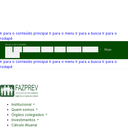
Ir para o conteúdo principal
Ir para o menu
Ir para a busca
Ir para o
rodapé
Pular
Acessibilidade
para
A-
A+
Contraste
Cinza
Links
Dislexia
Reiniciar
Mapa
o
VLibras
conteúdo
Ir para o conteúdo principal
Ir para o menu
Ir para a busca
Ir para o
rodapé
(41) 3995-2146
contato@fazprev.pr.gov.br
Seg-Sex: 08h–12h e
13h–17h
Acessibilidade
|
Mapa do Site
|
Privacidade
Institucional
Quem somos
Órgãos colegiados
Investimentos
Cálculo Atuarial