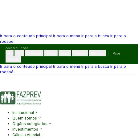
Ir para o conteúdo principal
Ir para o menu
Ir para a busca
Ir para o
rodapé
Pular
Acessibilidade
para
A-
A+
Contraste
Cinza
Links
Dislexia
Reiniciar
Mapa
o
VLibras
conteúdo
Ir para o conteúdo principal
Ir para o menu
Ir para a busca
Ir para o
rodapé
(41) 3995-2146
contato@fazprev.pr.gov.br
Seg-Sex: 08h–12h e
13h–17h
Acessibilidade
|
Mapa do Site
|
Privacidade
Institucional
Quem somos
Órgãos colegiados
Investimentos
Cálculo Atuarial