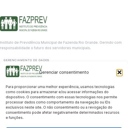
Instituto de Previdência Municipal de Fazenda Rio Grande. Gerindo com
responsabilidade o futuro dos servidores municipais.
GERENCIAMENTO DE DADOS
Departamento de informação
Gerenciar consentimento
contato@fazprev.pr.gov.br
(41) 3995-2146
Para proporcionar uma melhor experiência, usamos tecnologias
Serviços
como cookies para armazenar e/ou acessar informações do
dispositivo. O consentimento com essas tecnologias nos permite
Aposentadoria
Pensão por Morte
Benefício por Invalidez
Auxílio Doença
processar dados como comportamento da navegação ou IDs
Holerite Online
Protocolo Online
exclusivos neste site. O não consentimento ou a revogação do
Transparência
consentimento pode afetar negativamente determinados recursos
e funções.
Portal da Transparência
Licitações
Pró-Gestão RPPS
Acesso a
informação