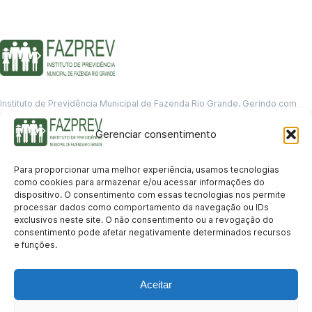
Instituto de Previdência Municipal de Fazenda Rio Grande. Gerindo com
responsabilidade o futuro dos servidores municipais.
Gerenciar consentimento
GERENCIAMENTO DE DADOS
Departamento de informação
Para proporcionar uma melhor experiência, usamos tecnologias
contato@fazprev.pr.gov.br
como cookies para armazenar e/ou acessar informações do
(41) 3995-2146
dispositivo. O consentimento com essas tecnologias nos permite
processar dados como comportamento da navegação ou IDs
Serviços
exclusivos neste site. O não consentimento ou a revogação do
consentimento pode afetar negativamente determinados recursos
Aposentadoria
Pensão por Morte
Benefício por Invalidez
Auxílio Doença
e funções.
Holerite Online
Protocolo Online
Transparência
Aceitar
Portal da Transparência
Licitações
Pró-Gestão RPPS
Acesso a
informação