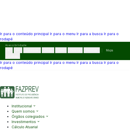
Ir para o conteúdo principal
Ir para o menu
Ir para a busca
Ir para o
rodapé
Pular
Acessibilidade
para
A-
A+
Contraste
Cinza
Links
Dislexia
Reiniciar
Mapa
o
VLibras
conteúdo
Ir para o conteúdo principal
Ir para o menu
Ir para a busca
Ir para o
rodapé
(41) 3995-2146
contato@fazprev.pr.gov.br
Seg-Sex: 08h–12h e
13h–17h
Acessibilidade
|
Mapa do Site
|
Privacidade
Institucional
Quem somos
Órgãos colegiados
Investimentos
Cálculo Atuarial