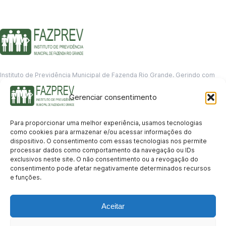
Instituto de Previdência Municipal de Fazenda Rio Grande. Gerindo com
responsabilidade o futuro dos servidores municipais.
Gerenciar consentimento
GERENCIAMENTO DE DADOS
Departamento de informação
Para proporcionar uma melhor experiência, usamos tecnologias
contato@fazprev.pr.gov.br
como cookies para armazenar e/ou acessar informações do
(41) 3995-2146
dispositivo. O consentimento com essas tecnologias nos permite
processar dados como comportamento da navegação ou IDs
Serviços
exclusivos neste site. O não consentimento ou a revogação do
consentimento pode afetar negativamente determinados recursos
Aposentadoria
Pensão por Morte
Benefício por Invalidez
Auxílio Doença
e funções.
Holerite Online
Protocolo Online
Transparência
Aceitar
Portal da Transparência
Licitações
Pró-Gestão RPPS
Acesso a
informação