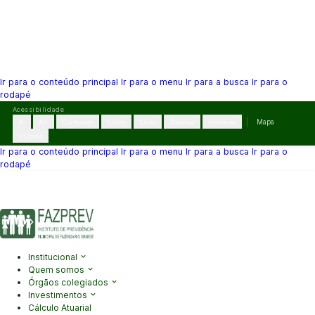
Ir para o conteúdo principal
Ir para o menu
Ir para a busca
Ir para o
rodapé
Pular
Acessibilidade
para
A-
A+
Contraste
Cinza
Links
Dislexia
Reiniciar
Mapa
o
VLibras
conteúdo
Ir para o conteúdo principal
Ir para o menu
Ir para a busca
Ir para o
rodapé
(41) 3995-2146
contato@fazprev.pr.gov.br
Seg-Sex: 08h–12h e
13h–17h
Acessibilidade
|
Mapa do Site
|
Privacidade
Institucional
Quem somos
Órgãos colegiados
Investimentos
Cálculo Atuarial