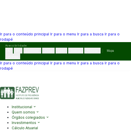
Ir para o conteúdo principal
Ir para o menu
Ir para a busca
Ir para o
rodapé
Pular
Acessibilidade
para
A-
A+
Contraste
Cinza
Links
Dislexia
Reiniciar
Mapa
o
VLibras
conteúdo
Ir para o conteúdo principal
Ir para o menu
Ir para a busca
Ir para o
rodapé
(41) 3995-2146
contato@fazprev.pr.gov.br
Seg-Sex: 08h–12h e
13h–17h
Acessibilidade
|
Mapa do Site
|
Privacidade
Institucional
Quem somos
Órgãos colegiados
Investimentos
Cálculo Atuarial