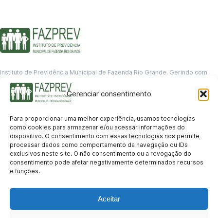
Instituto de Previdência Municipal de Fazenda Rio Grande. Gerindo com
responsabilidade o futuro dos servidores municipais.
Gerenciar consentimento
GERENCIAMENTO DE DADOS
Departamento de informação
Para proporcionar uma melhor experiência, usamos tecnologias
contato@fazprev.pr.gov.br
como cookies para armazenar e/ou acessar informações do
(41) 3995-2146
dispositivo. O consentimento com essas tecnologias nos permite
processar dados como comportamento da navegação ou IDs
Serviços
exclusivos neste site. O não consentimento ou a revogação do
consentimento pode afetar negativamente determinados recursos
Aposentadoria
Pensão por Morte
Benefício por Invalidez
Auxílio Doença
e funções.
Holerite Online
Protocolo Online
Transparência
Aceitar
Portal da Transparência
Licitações
Pró-Gestão RPPS
Acesso a
informação