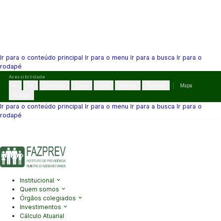
Ir para o conteúdo principal
Ir para o menu
Ir para a busca
Ir para o
rodapé
Pular
Acessibilidade
para
A-
A+
Contraste
Cinza
Links
Dislexia
Reiniciar
Mapa
o
VLibras
conteúdo
Ir para o conteúdo principal
Ir para o menu
Ir para a busca
Ir para o
rodapé
(41) 3995-2146
contato@fazprev.pr.gov.br
Seg-Sex: 08h–12h e
13h–17h
Acessibilidade
|
Mapa do Site
|
Privacidade
Institucional
Quem somos
Órgãos colegiados
Investimentos
Cálculo Atuarial