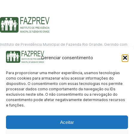
Instituto de Previdência Municipal de Fazenda Rio Grande. Gerindo com
responsabilidade o futuro dos servidores municipais.
Gerenciar consentimento
GERENCIAMENTO DE DADOS
Departamento de informação
Para proporcionar uma melhor experiência, usamos tecnologias
contato@fazprev.pr.gov.br
como cookies para armazenar e/ou acessar informações do
(41) 3995-2146
dispositivo. O consentimento com essas tecnologias nos permite
processar dados como comportamento da navegação ou IDs
Serviços
exclusivos neste site. O não consentimento ou a revogação do
consentimento pode afetar negativamente determinados recursos
Aposentadoria
Pensão por Morte
Benefício por Invalidez
Auxílio Doença
e funções.
Holerite Online
Protocolo Online
Transparência
Aceitar
Portal da Transparência
Licitações
Pró-Gestão RPPS
Acesso a
informação