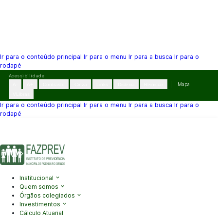
Ir para o conteúdo principal
Ir para o menu
Ir para a busca
Ir para o
rodapé
Pular
Acessibilidade
para
A-
A+
Contraste
Cinza
Links
Dislexia
Reiniciar
Mapa
o
VLibras
conteúdo
Ir para o conteúdo principal
Ir para o menu
Ir para a busca
Ir para o
rodapé
(41) 3995-2146
contato@fazprev.pr.gov.br
Seg-Sex: 08h–12h e
13h–17h
Acessibilidade
|
Mapa do Site
|
Privacidade
Institucional
Quem somos
Órgãos colegiados
Investimentos
Cálculo Atuarial