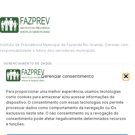
Instituto de Previdência Municipal de Fazenda Rio Grande. Gerindo com
responsabilidade o futuro dos servidores municipais.
GERENCIAMENTO DE DADOS
Departamento de informação
Gerenciar consentimento
contato@fazprev.pr.gov.br
(41) 3995-2146
Para proporcionar uma melhor experiência, usamos tecnologias
Serviços
como cookies para armazenar e/ou acessar informações do
dispositivo. O consentimento com essas tecnologias nos permite
Aposentadoria
Pensão por Morte
Benefício por Invalidez
Auxílio Doença
processar dados como comportamento da navegação ou IDs
Holerite Online
Protocolo Online
exclusivos neste site. O não consentimento ou a revogação do
Transparência
consentimento pode afetar negativamente determinados recursos
e funções.
Portal da Transparência
Licitações
Pró-Gestão RPPS
Acesso a
informação