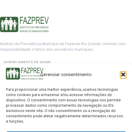
Instituto de Previdência Municipal de Fazenda Rio Grande. Gerindo com
responsabilidade o futuro dos servidores municipais.
GERENCIAMENTO DE DADOS
Departamento de informação
Gerenciar consentimento
contato@fazprev.pr.gov.br
(41) 3995-2146
Para proporcionar uma melhor experiência, usamos tecnologias
Serviços
como cookies para armazenar e/ou acessar informações do
dispositivo. O consentimento com essas tecnologias nos permite
Aposentadoria
Pensão por Morte
Benefício por Invalidez
Auxílio Doença
processar dados como comportamento da navegação ou IDs
Holerite Online
Protocolo Online
exclusivos neste site. O não consentimento ou a revogação do
Transparência
consentimento pode afetar negativamente determinados recursos
e funções.
Portal da Transparência
Licitações
Pró-Gestão RPPS
Acesso a
informação