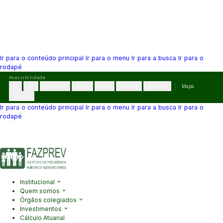
Ir para o conteúdo principal
Ir para o menu
Ir para a busca
Ir para o
rodapé
Pular
Acessibilidade
para
A-
A+
Contraste
Cinza
Links
Dislexia
Reiniciar
Mapa
o
VLibras
conteúdo
Ir para o conteúdo principal
Ir para o menu
Ir para a busca
Ir para o
rodapé
(41) 3995-2146
contato@fazprev.pr.gov.br
Seg-Sex: 08h–12h e
13h–17h
Acessibilidade
|
Mapa do Site
|
Privacidade
Institucional
Quem somos
Órgãos colegiados
Investimentos
Cálculo Atuarial