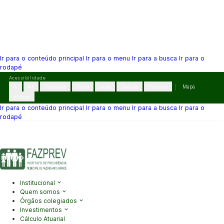
Ir para o conteúdo principal
Ir para o menu
Ir para a busca
Ir para o
rodapé
Pular
Acessibilidade
para
A-
A+
Contraste
Cinza
Links
Dislexia
Reiniciar
Mapa
o
VLibras
conteúdo
Ir para o conteúdo principal
Ir para o menu
Ir para a busca
Ir para o
rodapé
(41) 3995-2146
contato@fazprev.pr.gov.br
Seg-Sex: 08h–12h e
13h–17h
Acessibilidade
|
Mapa do Site
|
Privacidade
Institucional
Quem somos
Órgãos colegiados
Investimentos
Cálculo Atuarial