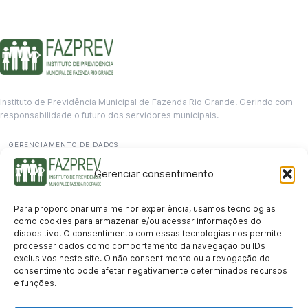
Instituto de Previdência Municipal de Fazenda Rio Grande. Gerindo com
responsabilidade o futuro dos servidores municipais.
GERENCIAMENTO DE DADOS
Departamento de informação
Gerenciar consentimento
contato@fazprev.pr.gov.br
(41) 3995-2146
Para proporcionar uma melhor experiência, usamos tecnologias
Serviços
como cookies para armazenar e/ou acessar informações do
dispositivo. O consentimento com essas tecnologias nos permite
Aposentadoria
Pensão por Morte
Benefício por Invalidez
Auxílio Doença
processar dados como comportamento da navegação ou IDs
Holerite Online
Protocolo Online
exclusivos neste site. O não consentimento ou a revogação do
Transparência
consentimento pode afetar negativamente determinados recursos
e funções.
Portal da Transparência
Licitações
Pró-Gestão RPPS
Acesso a
informação