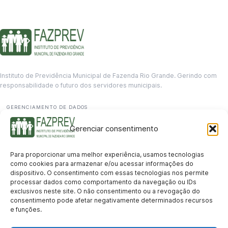
Instituto de Previdência Municipal de Fazenda Rio Grande. Gerindo com
responsabilidade o futuro dos servidores municipais.
GERENCIAMENTO DE DADOS
Departamento de informação
Gerenciar consentimento
contato@fazprev.pr.gov.br
(41) 3995-2146
Para proporcionar uma melhor experiência, usamos tecnologias
Serviços
como cookies para armazenar e/ou acessar informações do
dispositivo. O consentimento com essas tecnologias nos permite
Aposentadoria
Pensão por Morte
Benefício por Invalidez
Auxílio Doença
processar dados como comportamento da navegação ou IDs
Holerite Online
Protocolo Online
exclusivos neste site. O não consentimento ou a revogação do
Transparência
consentimento pode afetar negativamente determinados recursos
e funções.
Portal da Transparência
Licitações
Pró-Gestão RPPS
Acesso a
informação