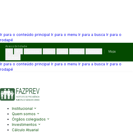
Ir para o conteúdo principal
Ir para o menu
Ir para a busca
Ir para o
rodapé
Pular
Acessibilidade
para
A-
A+
Contraste
Cinza
Links
Dislexia
Reiniciar
Mapa
o
VLibras
conteúdo
Ir para o conteúdo principal
Ir para o menu
Ir para a busca
Ir para o
rodapé
(41) 3995-2146
contato@fazprev.pr.gov.br
Seg-Sex: 08h–12h e
13h–17h
Acessibilidade
|
Mapa do Site
|
Privacidade
Institucional
Quem somos
Órgãos colegiados
Investimentos
Cálculo Atuarial