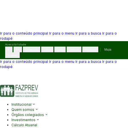
Ir para o conteúdo principal
Ir para o menu
Ir para a busca
Ir para o
rodapé
Pular
Acessibilidade
para
A-
A+
Contraste
Cinza
Links
Dislexia
Reiniciar
Mapa
o
VLibras
conteúdo
Ir para o conteúdo principal
Ir para o menu
Ir para a busca
Ir para o
rodapé
(41) 3995-2146
contato@fazprev.pr.gov.br
Seg-Sex: 08h–12h e
13h–17h
Acessibilidade
|
Mapa do Site
|
Privacidade
Institucional
Quem somos
Órgãos colegiados
Investimentos
Cálculo Atuarial