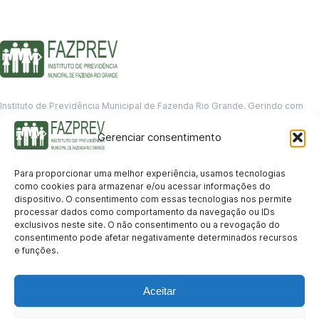
Instituto de Previdência Municipal de Fazenda Rio Grande. Gerindo com
responsabilidade o futuro dos servidores municipais.
Gerenciar consentimento
GERENCIAMENTO DE DADOS
Departamento de informação
Para proporcionar uma melhor experiência, usamos tecnologias
contato@fazprev.pr.gov.br
como cookies para armazenar e/ou acessar informações do
(41) 3995-2146
dispositivo. O consentimento com essas tecnologias nos permite
processar dados como comportamento da navegação ou IDs
Serviços
exclusivos neste site. O não consentimento ou a revogação do
consentimento pode afetar negativamente determinados recursos
Aposentadoria
Pensão por Morte
Benefício por Invalidez
Auxílio Doença
e funções.
Holerite Online
Protocolo Online
Transparência
Aceitar
Portal da Transparência
Licitações
Pró-Gestão RPPS
Acesso a
informação