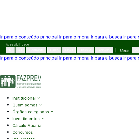
Ir para o conteúdo principal
Ir para o menu
Ir para a busca
Ir para
Pular
Acessibilidade
para
A-
A+
Contraste
Cinza
Links
Dislexia
Reiniciar
Mapa
VL
o
Ir para o conteúdo principal
Ir para o menu
Ir para a busca
Ir para
conteúdo
(41) 3995-2146
contato@fazprev.pr.gov.br
Seg-Sex: 08h–
Acessibilidade
|
Mapa do Site
|
Privacidade
Institucional
Quem somos
Órgãos colegiados
Investimentos
Cálculo Atuarial
Concursos