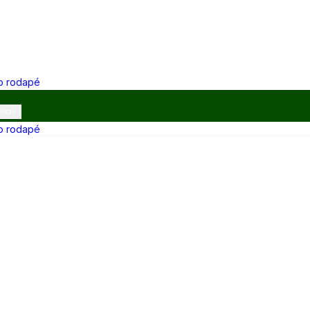
 o rodapé
ibras
 o rodapé
12h e 13h–17h