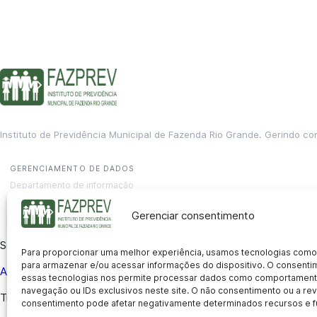
Instituto de Previdência Municipal de Fazenda Rio Grande. Gerindo co
GERENCIAMENTO DE DADOS
Departamento de informação
contato@fazprev.pr.gov.br
(41) 3995-2146
Gerenciar consentimento
Serviços
Para proporcionar uma melhor experiência, usamos tecnologias como
para armazenar e/ou acessar informações do dispositivo. O consent
Aposentadoria
Pensão por Morte
Benefício por Invalidez
Auxílio
essas tecnologias nos permite processar dados como comportament
navegação ou IDs exclusivos neste site. O não consentimento ou a r
Transparência
consentimento pode afetar negativamente determinados recursos e f