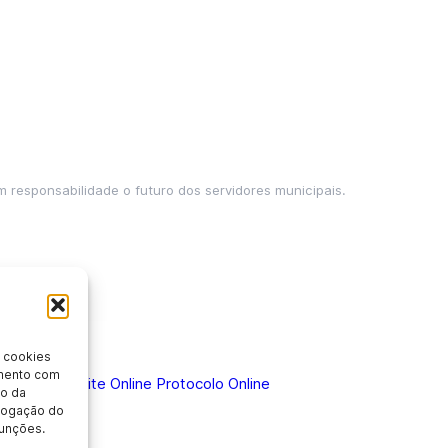
m responsabilidade o futuro dos servidores municipais.
 cookies
imento com
 Doença
Holerite Online
Protocolo Online
o da
evogação do
unções.