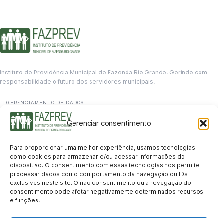
Instituto de Previdência Municipal de Fazenda Rio Grande. Gerindo com
responsabilidade o futuro dos servidores municipais.
GERENCIAMENTO DE DADOS
Departamento de informação
Gerenciar consentimento
contato@fazprev.pr.gov.br
(41) 3995-2146
Para proporcionar uma melhor experiência, usamos tecnologias
Serviços
como cookies para armazenar e/ou acessar informações do
dispositivo. O consentimento com essas tecnologias nos permite
Aposentadoria
Pensão por Morte
Benefício por Invalidez
Auxílio Doença
processar dados como comportamento da navegação ou IDs
Holerite Online
Protocolo Online
exclusivos neste site. O não consentimento ou a revogação do
Transparência
consentimento pode afetar negativamente determinados recursos
e funções.
Portal da Transparência
Licitações
Pró-Gestão RPPS
Acesso a
informação