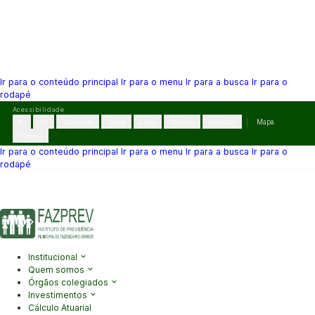
Ir para o conteúdo principal
Ir para o menu
Ir para a busca
Ir para o
rodapé
Pular
Acessibilidade
para
A-
A+
Contraste
Cinza
Links
Dislexia
Reiniciar
Mapa
o
VLibras
conteúdo
Ir para o conteúdo principal
Ir para o menu
Ir para a busca
Ir para o
rodapé
(41) 3995-2146
contato@fazprev.pr.gov.br
Seg-Sex: 08h–12h e
13h–17h
Acessibilidade
|
Mapa do Site
|
Privacidade
Institucional
Quem somos
Órgãos colegiados
Investimentos
Cálculo Atuarial