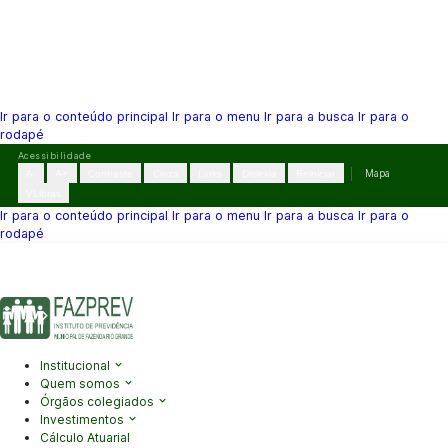
Ir para o conteúdo principal
Ir para o menu
Ir para a busca
Ir para o
rodapé
Pular
Acessibilidade
para
A-
A+
Contraste
Cinza
Links
Dislexia
Reiniciar
Mapa
o
VLibras
conteúdo
Ir para o conteúdo principal
Ir para o menu
Ir para a busca
Ir para o
rodapé
(41) 3995-2146
contato@fazprev.pr.gov.br
Seg-Sex: 08h–12h e
13h–17h
Acessibilidade
|
Mapa do Site
|
Privacidade
Institucional
Quem somos
Órgãos colegiados
Investimentos
Cálculo Atuarial