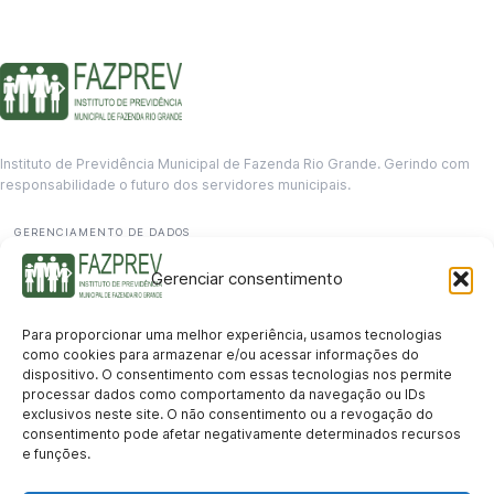
Instituto de Previdência Municipal de Fazenda Rio Grande. Gerindo com
responsabilidade o futuro dos servidores municipais.
GERENCIAMENTO DE DADOS
Departamento de informação
Gerenciar consentimento
contato@fazprev.pr.gov.br
(41) 3995-2146
Para proporcionar uma melhor experiência, usamos tecnologias
Serviços
como cookies para armazenar e/ou acessar informações do
dispositivo. O consentimento com essas tecnologias nos permite
Aposentadoria
Pensão por Morte
Benefício por Invalidez
Auxílio Doença
processar dados como comportamento da navegação ou IDs
Holerite Online
Protocolo Online
exclusivos neste site. O não consentimento ou a revogação do
Transparência
consentimento pode afetar negativamente determinados recursos
e funções.
Portal da Transparência
Licitações
Pró-Gestão RPPS
Acesso a
informação