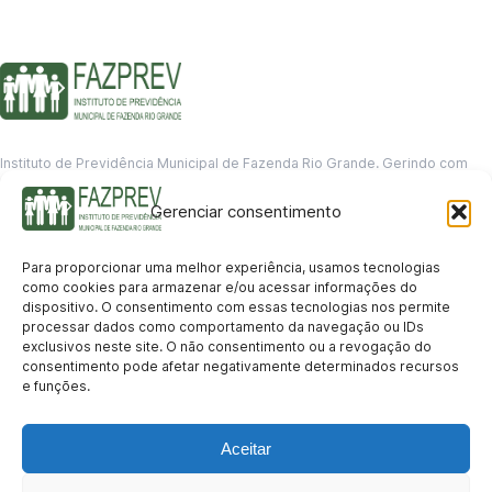
Instituto de Previdência Municipal de Fazenda Rio Grande. Gerindo com
responsabilidade o futuro dos servidores municipais.
Gerenciar consentimento
GERENCIAMENTO DE DADOS
Departamento de informação
Para proporcionar uma melhor experiência, usamos tecnologias
contato@fazprev.pr.gov.br
como cookies para armazenar e/ou acessar informações do
(41) 3995-2146
dispositivo. O consentimento com essas tecnologias nos permite
processar dados como comportamento da navegação ou IDs
Serviços
exclusivos neste site. O não consentimento ou a revogação do
consentimento pode afetar negativamente determinados recursos
Aposentadoria
Pensão por Morte
Benefício por Invalidez
Auxílio Doença
e funções.
Holerite Online
Protocolo Online
Transparência
Aceitar
Portal da Transparência
Licitações
Pró-Gestão RPPS
Acesso a
informação