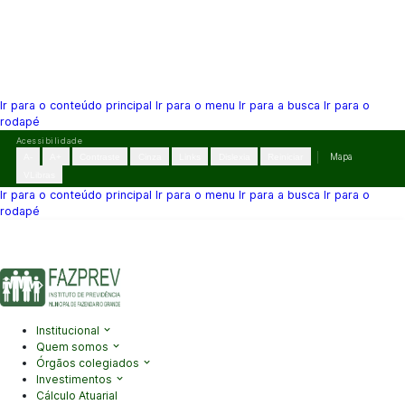
Ir para o conteúdo principal
Ir para o menu
Ir para a busca
Ir para o
rodapé
Pular
Acessibilidade
para
A-
A+
Contraste
Cinza
Links
Dislexia
Reiniciar
Mapa
o
VLibras
conteúdo
Ir para o conteúdo principal
Ir para o menu
Ir para a busca
Ir para o
rodapé
(41) 3995-2146
contato@fazprev.pr.gov.br
Seg-Sex: 08h–12h e
13h–17h
Acessibilidade
|
Mapa do Site
|
Privacidade
Institucional
Quem somos
Órgãos colegiados
Investimentos
Cálculo Atuarial