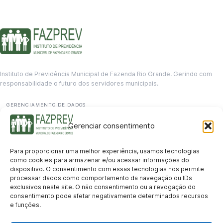
Instituto de Previdência Municipal de Fazenda Rio Grande. Gerindo com
responsabilidade o futuro dos servidores municipais.
GERENCIAMENTO DE DADOS
Departamento de informação
Gerenciar consentimento
contato@fazprev.pr.gov.br
(41) 3995-2146
Para proporcionar uma melhor experiência, usamos tecnologias
Serviços
como cookies para armazenar e/ou acessar informações do
dispositivo. O consentimento com essas tecnologias nos permite
Aposentadoria
Pensão por Morte
Benefício por Invalidez
Auxílio Doença
processar dados como comportamento da navegação ou IDs
Holerite Online
Protocolo Online
exclusivos neste site. O não consentimento ou a revogação do
Transparência
consentimento pode afetar negativamente determinados recursos
e funções.
Portal da Transparência
Licitações
Pró-Gestão RPPS
Acesso a
informação