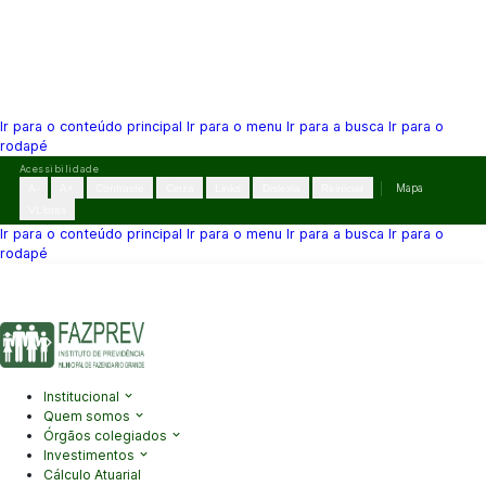
Ir para o conteúdo principal
Ir para o menu
Ir para a busca
Ir para o
rodapé
Pular
Acessibilidade
para
A-
A+
Contraste
Cinza
Links
Dislexia
Reiniciar
Mapa
o
VLibras
conteúdo
Ir para o conteúdo principal
Ir para o menu
Ir para a busca
Ir para o
rodapé
(41) 3995-2146
contato@fazprev.pr.gov.br
Seg-Sex: 08h–12h e
13h–17h
Acessibilidade
|
Mapa do Site
|
Privacidade
Institucional
Quem somos
Órgãos colegiados
Investimentos
Cálculo Atuarial