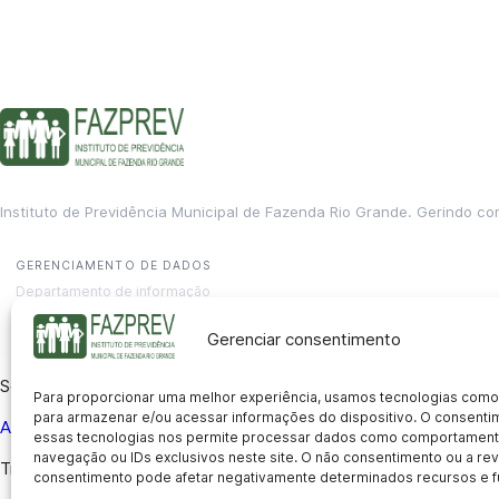
Instituto de Previdência Municipal de Fazenda Rio Grande. Gerindo co
GERENCIAMENTO DE DADOS
Departamento de informação
contato@fazprev.pr.gov.br
(41) 3995-2146
Gerenciar consentimento
Serviços
Para proporcionar uma melhor experiência, usamos tecnologias como
para armazenar e/ou acessar informações do dispositivo. O consent
Aposentadoria
Pensão por Morte
Benefício por Invalidez
Auxílio
essas tecnologias nos permite processar dados como comportament
navegação ou IDs exclusivos neste site. O não consentimento ou a r
Transparência
consentimento pode afetar negativamente determinados recursos e f