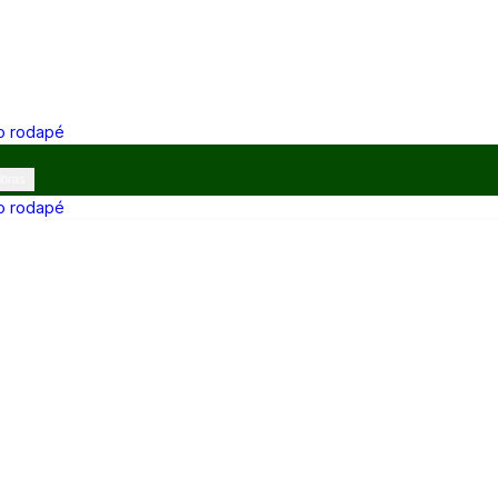
 o rodapé
ibras
 o rodapé
12h e 13h–17h