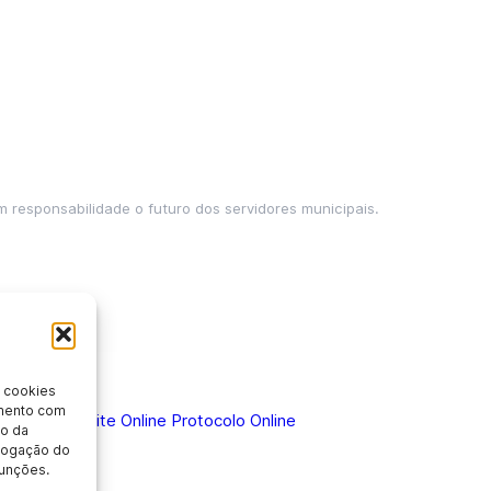
m responsabilidade o futuro dos servidores municipais.
 cookies
imento com
 Doença
Holerite Online
Protocolo Online
o da
evogação do
unções.