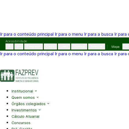
Ir para o conteúdo principal
Ir para o menu
Ir para a busca
Ir para
Pular
Acessibilidade
para
A-
A+
Contraste
Cinza
Links
Dislexia
Reiniciar
Mapa
VL
o
Ir para o conteúdo principal
Ir para o menu
Ir para a busca
Ir para
conteúdo
(41) 3995-2146
contato@fazprev.pr.gov.br
Seg-Sex: 08h–
Acessibilidade
|
Mapa do Site
|
Privacidade
Institucional
Quem somos
Órgãos colegiados
Investimentos
Cálculo Atuarial
Concursos