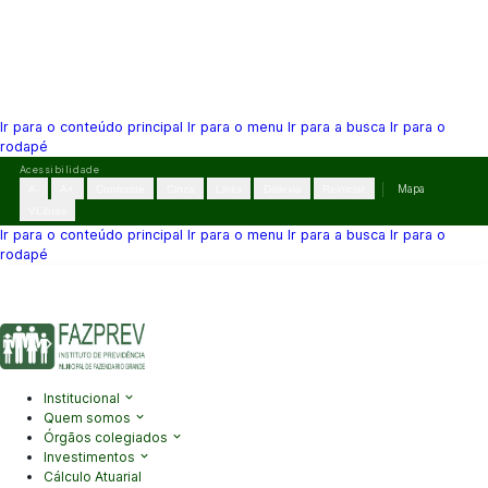
Ir para o conteúdo principal
Ir para o menu
Ir para a busca
Ir para o
rodapé
Pular
Acessibilidade
para
A-
A+
Contraste
Cinza
Links
Dislexia
Reiniciar
Mapa
o
VLibras
conteúdo
Ir para o conteúdo principal
Ir para o menu
Ir para a busca
Ir para o
rodapé
(41) 3995-2146
contato@fazprev.pr.gov.br
Seg-Sex: 08h–12h e
13h–17h
Acessibilidade
|
Mapa do Site
|
Privacidade
Institucional
Quem somos
Órgãos colegiados
Investimentos
Cálculo Atuarial