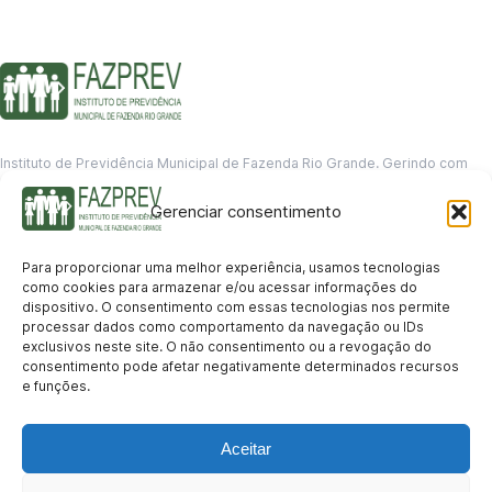
Instituto de Previdência Municipal de Fazenda Rio Grande. Gerindo com
responsabilidade o futuro dos servidores municipais.
Gerenciar consentimento
GERENCIAMENTO DE DADOS
Departamento de informação
Para proporcionar uma melhor experiência, usamos tecnologias
contato@fazprev.pr.gov.br
como cookies para armazenar e/ou acessar informações do
(41) 3995-2146
dispositivo. O consentimento com essas tecnologias nos permite
processar dados como comportamento da navegação ou IDs
Serviços
exclusivos neste site. O não consentimento ou a revogação do
consentimento pode afetar negativamente determinados recursos
Aposentadoria
Pensão por Morte
Benefício por Invalidez
Auxílio Doença
e funções.
Holerite Online
Protocolo Online
Transparência
Aceitar
Portal da Transparência
Licitações
Pró-Gestão RPPS
Acesso a
informação