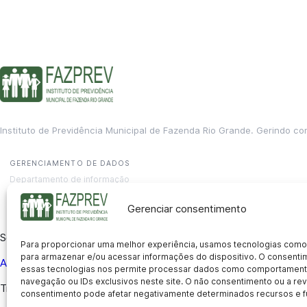
Instituto de Previdência Municipal de Fazenda Rio Grande. Gerindo co
GERENCIAMENTO DE DADOS
Departamento de informação
contato@fazprev.pr.gov.br
(41) 3995-2146
Gerenciar consentimento
Serviços
Para proporcionar uma melhor experiência, usamos tecnologias como
para armazenar e/ou acessar informações do dispositivo. O consent
Aposentadoria
Pensão por Morte
Benefício por Invalidez
Auxílio
essas tecnologias nos permite processar dados como comportament
navegação ou IDs exclusivos neste site. O não consentimento ou a r
Transparência
consentimento pode afetar negativamente determinados recursos e f