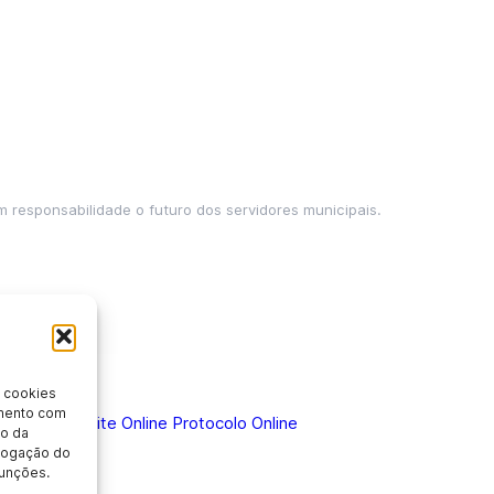
m responsabilidade o futuro dos servidores municipais.
 cookies
imento com
 Doença
Holerite Online
Protocolo Online
o da
evogação do
unções.