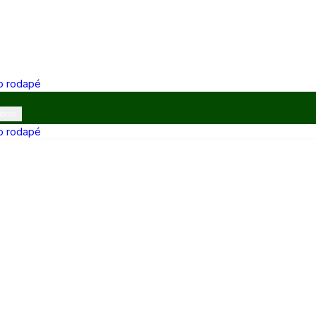
 o rodapé
ibras
 o rodapé
12h e 13h–17h