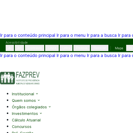
Ir para o conteúdo principal
Ir para o menu
Ir para a busca
Ir para
Pular
Acessibilidade
para
A-
A+
Contraste
Cinza
Links
Dislexia
Reiniciar
Mapa
VL
o
Ir para o conteúdo principal
Ir para o menu
Ir para a busca
Ir para
conteúdo
(41) 3995-2146
contato@fazprev.pr.gov.br
Seg-Sex: 08h–
Acessibilidade
|
Mapa do Site
|
Privacidade
Institucional
Quem somos
Órgãos colegiados
Investimentos
Cálculo Atuarial
Concursos