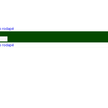
 o rodapé
ibras
 o rodapé
12h e 13h–17h