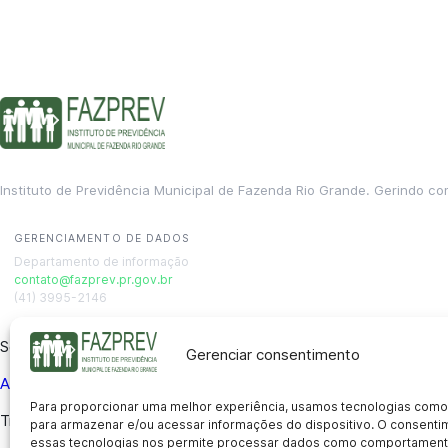
Instituto de Previdência Municipal de Fazenda Rio Grande. Gerindo co
GERENCIAMENTO DE DADOS
Departamento de informação
contato@fazprev.pr.gov.br
(41) 3995-2146
Serviços
Gerenciar consentimento
Aposentadoria
Pensão por Morte
Benefício por Invalidez
Auxílio
Para proporcionar uma melhor experiência, usamos tecnologias como
Transparência
para armazenar e/ou acessar informações do dispositivo. O consent
essas tecnologias nos permite processar dados como comportament