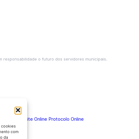
m responsabilidade o futuro dos servidores municipais.
 Doença
Holerite Online
Protocolo Online
 cookies
imento com
o da