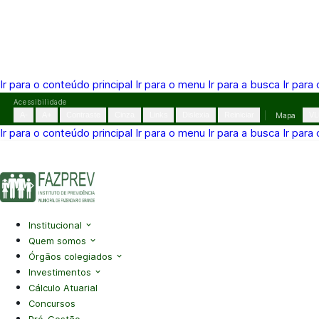
Ir para o conteúdo principal
Ir para o menu
Ir para a busca
Ir para
Pular
Acessibilidade
para
A-
A+
Contraste
Cinza
Links
Dislexia
Reiniciar
Mapa
VL
o
Ir para o conteúdo principal
Ir para o menu
Ir para a busca
Ir para
conteúdo
(41) 3995-2146
contato@fazprev.pr.gov.br
Seg-Sex: 08h–
Acessibilidade
|
Mapa do Site
|
Privacidade
Institucional
Quem somos
Órgãos colegiados
Investimentos
Cálculo Atuarial
Concursos