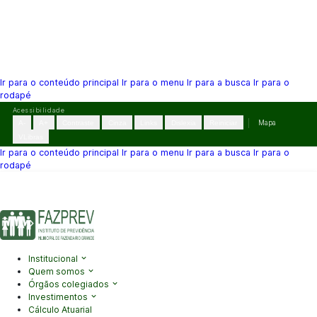
Ir para o conteúdo principal
Ir para o menu
Ir para a busca
Ir para o
rodapé
Pular
Acessibilidade
para
A-
A+
Contraste
Cinza
Links
Dislexia
Reiniciar
Mapa
o
VLibras
conteúdo
Ir para o conteúdo principal
Ir para o menu
Ir para a busca
Ir para o
rodapé
(41) 3995-2146
contato@fazprev.pr.gov.br
Seg-Sex: 08h–12h e
13h–17h
Acessibilidade
|
Mapa do Site
|
Privacidade
Institucional
Quem somos
Órgãos colegiados
Investimentos
Cálculo Atuarial