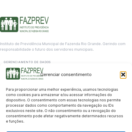
Instituto de Previdência Municipal de Fazenda Rio Grande. Gerindo com
responsabilidade o futuro dos servidores municipais.
GERENCIAMENTO DE DADOS
Departamento de informação
Gerenciar consentimento
contato@fazprev.pr.gov.br
(41) 3995-2146
Para proporcionar uma melhor experiência, usamos tecnologias
Serviços
como cookies para armazenar e/ou acessar informações do
dispositivo. O consentimento com essas tecnologias nos permite
Aposentadoria
Pensão por Morte
Benefício por Invalidez
Auxílio Doença
processar dados como comportamento da navegação ou IDs
Holerite Online
Protocolo Online
exclusivos neste site. O não consentimento ou a revogação do
Transparência
consentimento pode afetar negativamente determinados recursos
e funções.
Portal da Transparência
Licitações
Pró-Gestão RPPS
Acesso a
informação