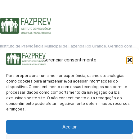
Instituto de Previdência Municipal de Fazenda Rio Grande. Gerindo com
responsabilidade o futuro dos servidores municipais.
Gerenciar consentimento
GERENCIAMENTO DE DADOS
Departamento de informação
Para proporcionar uma melhor experiência, usamos tecnologias
contato@fazprev.pr.gov.br
como cookies para armazenar e/ou acessar informações do
(41) 3995-2146
dispositivo. O consentimento com essas tecnologias nos permite
processar dados como comportamento da navegação ou IDs
Serviços
exclusivos neste site. O não consentimento ou a revogação do
consentimento pode afetar negativamente determinados recursos
Aposentadoria
Pensão por Morte
Benefício por Invalidez
Auxílio Doença
e funções.
Holerite Online
Protocolo Online
Transparência
Aceitar
Portal da Transparência
Licitações
Pró-Gestão RPPS
Acesso a
informação