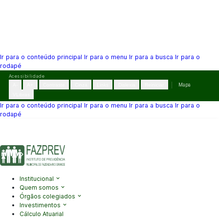
Ir para o conteúdo principal
Ir para o menu
Ir para a busca
Ir para o
rodapé
Pular
Acessibilidade
para
A-
A+
Contraste
Cinza
Links
Dislexia
Reiniciar
Mapa
o
VLibras
conteúdo
Ir para o conteúdo principal
Ir para o menu
Ir para a busca
Ir para o
rodapé
(41) 3995-2146
contato@fazprev.pr.gov.br
Seg-Sex: 08h–12h e
13h–17h
Acessibilidade
|
Mapa do Site
|
Privacidade
Institucional
Quem somos
Órgãos colegiados
Investimentos
Cálculo Atuarial