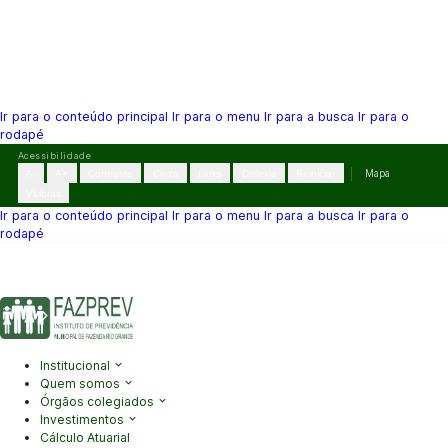
Ir para o conteúdo principal
Ir para o menu
Ir para a busca
Ir para o
rodapé
Pular
Acessibilidade
para
A-
A+
Contraste
Cinza
Links
Dislexia
Reiniciar
Mapa
o
VLibras
conteúdo
Ir para o conteúdo principal
Ir para o menu
Ir para a busca
Ir para o
rodapé
(41) 3995-2146
contato@fazprev.pr.gov.br
Seg-Sex: 08h–12h e
13h–17h
Acessibilidade
|
Mapa do Site
|
Privacidade
Institucional
Quem somos
Órgãos colegiados
Investimentos
Cálculo Atuarial