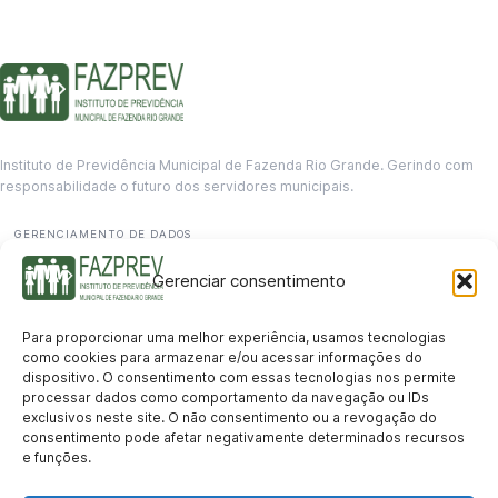
Instituto de Previdência Municipal de Fazenda Rio Grande. Gerindo com
responsabilidade o futuro dos servidores municipais.
GERENCIAMENTO DE DADOS
Departamento de informação
Gerenciar consentimento
contato@fazprev.pr.gov.br
(41) 3995-2146
Para proporcionar uma melhor experiência, usamos tecnologias
Serviços
como cookies para armazenar e/ou acessar informações do
dispositivo. O consentimento com essas tecnologias nos permite
Aposentadoria
Pensão por Morte
Benefício por Invalidez
Auxílio Doença
processar dados como comportamento da navegação ou IDs
Holerite Online
Protocolo Online
exclusivos neste site. O não consentimento ou a revogação do
Transparência
consentimento pode afetar negativamente determinados recursos
e funções.
Portal da Transparência
Licitações
Pró-Gestão RPPS
Acesso a
informação